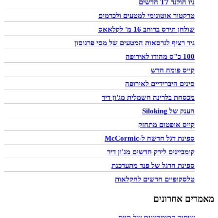
ניו הולנד T7 חדשים
טרקטור אוטונומי למטעים ולכרמים
שולחן תירס ברוחב 16 מ' לקלאאס
גיר רציף לגרסאות המטעים של מסי פרגוסון
100 כ"ס מהודו לאירופה
קייס פומה חדש
סינים היברידיים לאירופה
מכסחת בלרינה חשמלית מג'ון דיר
הענק של Siloking
קייס אופטום מתחזק
ספינת דגל חדשה ל-McCormic
קומביינים לירק חדשים מג'ון דיר
ספינת הדגל של פנד מתעדכנת
טלסקופיים חדשים לחקלאות
מאמרים אחרונים
שיפור הקומביינים של קייס