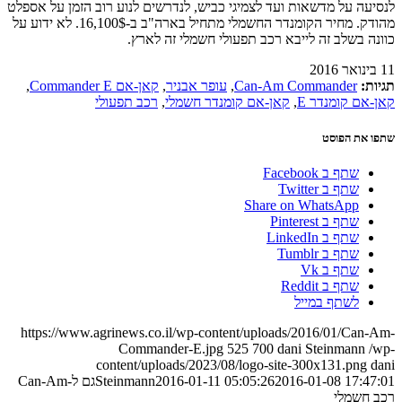
לנסיעה על מדשאות ועד לצמיגי כביש, לנדרשים לנוע רוב הזמן על אספלט
מהודק. מחיר הקומנדר החשמלי מתחיל בארה"ב ב-16,100$. לא ידוע על
כוונה בשלב זה לייבא רכב תפעולי חשמלי זה לארץ.
11 בינואר 2016
תגיות:
Can-Am Commander
,
עופר אבניר
,
קאן-אם Commander E
,
קאן-אם קומנדר E
,
קאן-אם קומנדר חשמלי
,
רכב תפעולי
שתפו את הפוסט
שתף ב Facebook
שתף ב Twitter
Share on WhatsApp
שתף ב Pinterest
שתף ב LinkedIn
שתף ב Tumblr
שתף ב Vk
שתף ב Reddit
לשתף במייל
https://www.agrinews.co.il/wp-content/uploads/2016/01/Can-Am-
Commander-E.jpg
525
700
dani Steinmann
/wp-
content/uploads/2023/08/logo-site-300x131.png
dani
2016-01-08 17:47:01
2016-01-11 05:05:26
Steinmann
גם ל-Can-Am
רכב חשמלי