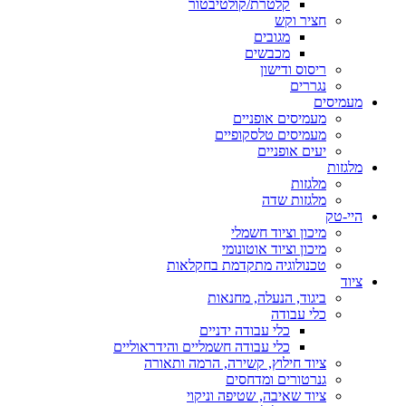
קלטרת/קולטיבטור
חציר וקש
מגובים
מכבשים
ריסוס ודישון
נגררים
מעמיסים
מעמיסים אופניים
מעמיסים טלסקופיים
יעים אופניים
מלגזות
מלגזות
מלגזות שדה
היי-טק
מיכון וציוד חשמלי
מיכון וציוד אוטונומי
טכנולוגיה מתקדמת בחקלאות
ציוד
ביגוד, הנעלה, מחנאות
כלי עבודה
כלי עבודה ידניים
כלי עבודה חשמליים והידראוליים
ציוד חילוץ, קשירה, הרמה ותאורה
גנרטורים ומדחסים
ציוד שאיבה, שטיפה וניקוי