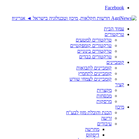
Facebook
עמוד הבית
טרקטורים
טרקטורים למטעים
טרקטורים קומפקטיים
טרקטורים בינוניים
טרקטורים כבדים
קומביינים
קומביינים לתבואות
קומביינים לתחמיץ
קומביינים לצמחי שורש
קציר
מקצרות
מכסחות
מרסקות
מיכון
הכנת והובלת מזון לבע"ח
זריעה
עיבודים
מחרשה
דיסקוס