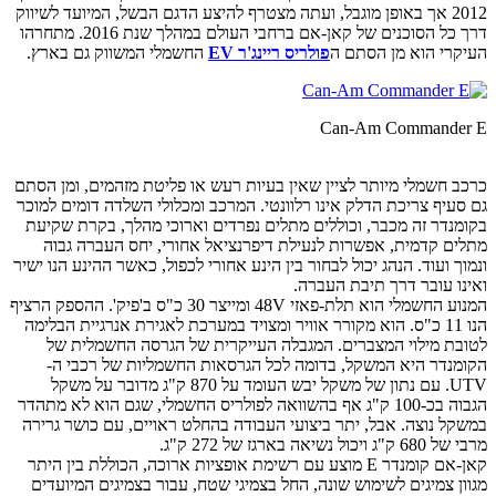
2012 אך באופן מוגבל, ועתה מצטרף להיצע הדגם הבשל, המיועד לשיווק
דרך כל הסוכנים של קאן-אם ברחבי העולם במהלך שנת 2016. מתחרהו
העיקרי הוא מן הסתם ה
פולריס ריינג'ר EV
החשמלי המשווק גם בארץ.
Can-Am Commander E
כרכב חשמלי מיותר לציין שאין בעיות רעש או פליטת מזהמים, ומן הסתם
גם סעיף צריכת הדלק אינו רלוונטי. המרכב ומכלולי השלדה דומים למוכר
בקומנדר זה מכבר, וכוללים מתלים נפרדים וארוכי מהלך, בקרת שקיעת
מתלים קדמית, אפשרות לנעילת דיפרנציאל אחורי, יחס העברה גבוה
ונמוך ועוד. הנהג יכול לבחור בין הינע אחורי לכפול, כאשר ההינע הנו ישיר
ואינו עובר דרך תיבת העברה.
המנוע החשמלי הוא תלת-פאזי 48V ומייצר 30 כ"ס ב'פיק'. ההספק הרציף
הנו 11 כ"ס. הוא מקורר אוויר ומצויד במערכת לאגירת אנרגיית הבלימה
לטובת מילוי המצברים. המגבלה העייקרית של הגרסה החשמלית של
הקומנדר היא המשקל, בדומה לכל הגרסאות החשמליות של רכבי ה-
UTV. עם נתון של משקל יבש העומד על 870 ק"ג מדובר על משקל
הגבוה בכ-100 ק"ג אף בהשוואה לפולריס החשמלי, שגם הוא לא מתהדר
במשקל נוצה. אבל, יתר ביצועי העבודה בהחלט ראויים, עם כושר גרירה
מרבי של 680 ק"ג ויכול נשיאה בארגז של 272 ק"ג.
קאן-אם קומנדר E מוצע עם רשימת אופציות ארוכה, הכוללת בין היתר
מגוון צמיגים לשימוש שונה, החל בצמיגי שטח, עבור בצמיגים המיועדים