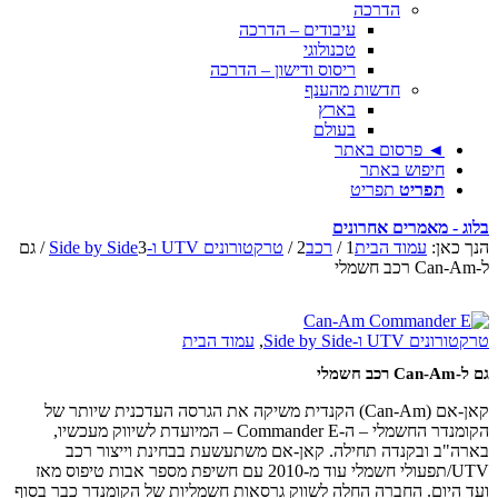
הדרכה
עיבודים – הדרכה
טכנולוגי
ריסוס ודישון – הדרכה
חדשות מהענף
בארץ
בעולם
◄ פרסום באתר
חיפוש באתר
תפריט
תפריט
בלוג - מאמרים אחרונים
הנך כאן:
עמוד הבית
1
/
רכב
2
/
טרקטורונים UTV ו-Side by Side
3
/
גם
ל-Can-Am רכב חשמלי
טרקטורונים UTV ו-Side by Side
,
עמוד הבית
גם ל-Can-Am רכב חשמלי
קאן-אם (Can-Am) הקנדית משיקה את הגרסה העדכנית שיותר של
הקומנדר החשמלי – ה-Commander E – המיועדת לשיווק מעכשיו,
בארה"ב ובקנדה תחילה. קאן-אם משתעשעת בבחינת וייצור רכב
UTV/תפעולי חשמלי עוד מ-2010 עם חשיפת מספר אבות טיפוס מאז
ועד היום. החברה החלה לשווק גרסאות חשמליות של הקומנדר כבר בסוף