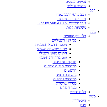
צמיגים וגלגלים
שמנים ונוזלים
רכב
רכב פרטי ורכב שטח
טנדרים ורכב מסחרי
טרקטורונים UTV ו-Side by Side
משאיות קלות
גינון
כלי גינון מנועיים
כלי גינון חשמליים
מכסחת דשא חשמלית
מסור שרשרת חשמלי
חרמש מנועי חשמלי
גוזם גדר חיה חשמלי
טרקטורוני כיסוח
מכסחות תופים וצלחות
חרמשים
גוזמות גדר חיה
מכסחות נדחפות
מסורי שרשרת
מפוחי עלים
כלים ידניים
מגזין
היסטוריה
מגזין