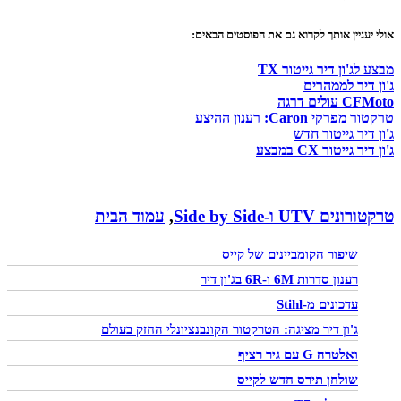
אולי יעניין אותך לקרוא גם את הפוסטים הבאים:
מבצע לג'ון דיר גייטור TX
ג'ון דיר לממהרים
CFMoto עולים דרגה
טרקטור מפרקי Caron: רענון ההיצע
ג'ון דיר גייטור חדש
ג'ון דיר גייטור CX במבצע
טרקטורונים UTV ו-Side by Side
,
עמוד הבית
שיפור הקומביינים של קייס
רענון סדרות 6M ו-6R בג'ון דיר
עדכונים מ-Stihl
ג'ון דיר מציגה: הטרקטור הקונבנציונלי החזק בעולם
ואלטרה G עם גיר רציף
שולחן תירס חדש לקייס