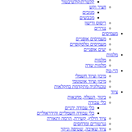
קלטרת/קולטיבטור
חציר וקש
מגובים
מכבשים
ריסוס ודישון
נגררים
מעמיסים
מעמיסים אופניים
מעמיסים טלסקופיים
יעים אופניים
מלגזות
מלגזות
מלגזות שדה
היי-טק
מיכון וציוד חשמלי
מיכון וציוד אוטונומי
טכנולוגיה מתקדמת בחקלאות
ציוד
ביגוד, הנעלה, מחנאות
כלי עבודה
כלי עבודה ידניים
כלי עבודה חשמליים והידראוליים
ציוד חילוץ, קשירה, הרמה ותאורה
גנרטורים ומדחסים
ציוד שאיבה, שטיפה וניקוי