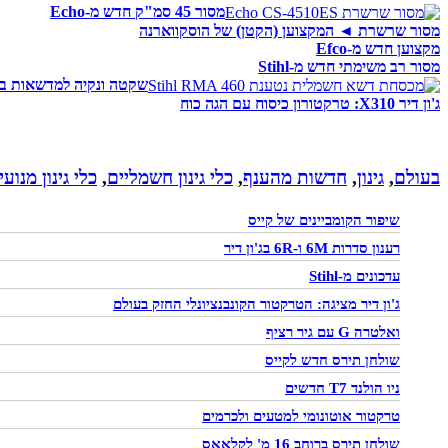
מסור 45 סמ"ק חדש מ-Echo
מסור שרשרת ◄ המקצוען (הקטן) של הוסקווארנה
מקצוען חדש מ-Efco
מסור רב משימתי חדש מ-Stihl
שקטה ונקיה למדשאות בינ
ג'ון דיר X310: טרקטורון כיסוח עם הגה כוח
בעולם
,
גינון
,
חדשות מהענף
,
כלי גינון חשמליים
,
כלי גינון מנועי
שיפור הקומביינים של קייס
רענון סדרות 6M ו-6R בג'ון דיר
עדכונים מ-Stihl
ג'ון דיר מציגה: הטרקטור הקונבנציונלי החזק בעולם
ואלטרה G עם גיר רציף
שולחן תירס חדש לקייס
ניו הולנד T7 חדשים
טרקטור אוטונומי למטעים ולכרמים
שולחן תירס ברוחב 16 מ' לקלאאס