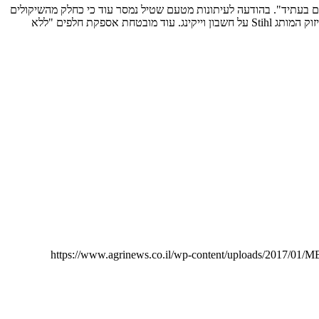
גם בעתיד". בהודעה לעיתונות מטעם שטיל נמסר עוד כי כחלק מהשיקולים
שהובילו למהלך הדרמטי בתוך הקבוצה נלקחו בחשבון יעילות, נוחות וייתרון עבור סוכני המותגים, קלות רבה יותר בכל הקשור לשירות ותחזוקה והמשך חיזוק המותג Stihl על חשבון וייקינג. עוד מובטחת אספקת חלפים "ללא
https://www.agrinews.co.il/wp-content/uploads/2017/01