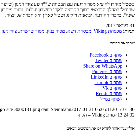
בשטיל מיהרו להוציא מסר הרגעה עם הבטחה ש""היצע ציוד הגינון (שיוצר על 
שינוי", כדברי ההודעה. יבואנית וייקינג ושטיל לארץ היא חברת ש. ונציה.
31 בינואר 2017
תגיות:
מכסחת Viking
,
מכסחת דשא
,
מסור בנזין
,
מסור שרשרת
,
ציוד גינון Viking
שתפו את הפוסט
שתף ב Facebook
שתף ב Twitter
Share on WhatsApp
שתף ב Pinterest
שתף ב LinkedIn
שתף ב Tumblr
שתף ב Vk
שתף ב Reddit
לשתף במייל
ogo-site-300x131.png
dani Steinmann
2017-01-31 05:05:11
2017-01-30
13:24:32
המותג Viking – הסוף
אולי יעניין אותך לקרוא גם את הפוסטים הבאים: