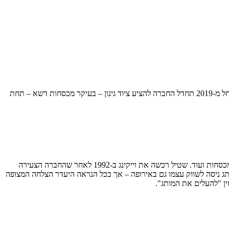
) הגרמנייה, יצרנית ציוד לכריתת עצים, יערנות וגינון, מודיעה על "העלמת" המותג וייקינג (Viking) שבבעלותה בעוד כשנתיים. המשמעות: החל מ-2019 תחדל החברה להציע ציוד גינון – בעיקר מכסחות דשא – תחת
יבואנית שטיל חשפה היצע רחב ומרשים של ציוד גינון מתוצרת המותג שכלל מכסחות דשא חשמליות, מונעות בנזין, לחובבים ולמקצוענים, מרסקות גזם, מכסחות ועוד. שטיל רכשה את וייקינג ב-1992 לאחר שהחברה הצעירה
יום – כפי שהמותג ניסה לשווק עצמו גם באירופה – אך ככל הנראה היעדר הצלחה המצופה
ן "להעלים את המותג".