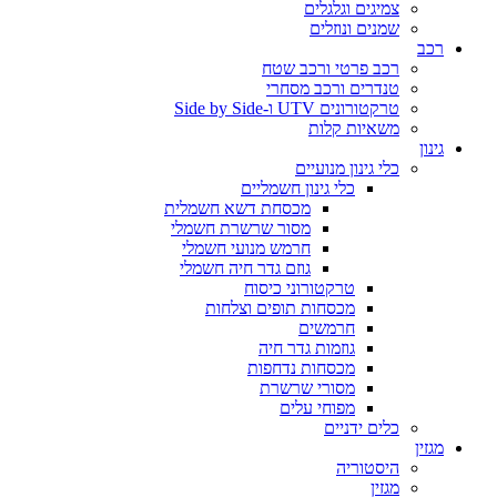
צמיגים וגלגלים
שמנים ונוזלים
רכב
רכב פרטי ורכב שטח
טנדרים ורכב מסחרי
טרקטורונים UTV ו-Side by Side
משאיות קלות
גינון
כלי גינון מנועיים
כלי גינון חשמליים
מכסחת דשא חשמלית
מסור שרשרת חשמלי
חרמש מנועי חשמלי
גוזם גדר חיה חשמלי
טרקטורוני כיסוח
מכסחות תופים וצלחות
חרמשים
גוזמות גדר חיה
מכסחות נדחפות
מסורי שרשרת
מפוחי עלים
כלים ידניים
מגזין
היסטוריה
מגזין