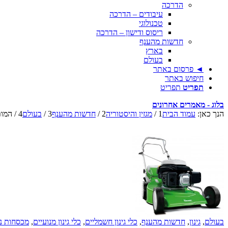
הדרכה
עיבודים – הדרכה
טכנולוגי
ריסוס ודישון – הדרכה
חדשות מהענף
בארץ
בעולם
◄ פרסום באתר
חיפוש באתר
תפריט
תפריט
בלוג - מאמרים אחרונים
הנך כאן:
עמוד הבית
1
/
מגזין והיסטוריה
2
/
חדשות מהענף
3
/
בעולם
4
/
המותג Viking
בעולם
,
גינון
,
חדשות מהענף
,
כלי גינון חשמליים
,
כלי גינון מנועיים
,
מכסחות נ