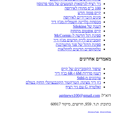
גיר רציף לגרסאות המטעים של מסי פרגוסון
100 כ"ס מהודו לאירופה
קייס פומה חדש
סינים היברידיים לאירופה
מכסחת בלרינה חשמלית מג'ון דיר
הענק של Siloking
קייס אופטום מתחזק
ספינת דגל חדשה ל-McCormic
קומביינים לירק חדשים מג'ון דיר
ספינת הדגל של פנד מתעדכנת
טלסקופיים חדשים לחקלאות
מאמרים אחרונים
שיפור הקומביינים של קייס
רענון סדרות 6M ו-6R בג'ון דיר
עדכונים מ-Stihl
ג'ון דיר מציגה: הטרקטור הקונבנציונלי החזק בעולם
ואלטרה G עם גיר רציף
דוא"ל:
agrinews100@gmail.com
כתובת: ת.ד. 959, חרוצים, מיקוד 60917
מדיניות פרטיות