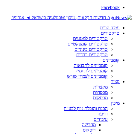
Facebook
עמוד הבית
טרקטורים
טרקטורים למטעים
טרקטורים קומפקטיים
טרקטורים בינוניים
טרקטורים כבדים
קומביינים
קומביינים לתבואות
קומביינים לתחמיץ
קומביינים לצמחי שורש
קציר
מקצרות
מכסחות
מרסקות
מיכון
הכנת והובלת מזון לבע"ח
זריעה
עיבודים
מחרשה
דיסקוס