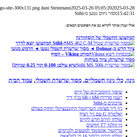
ogo-site-300x131.png
dani Steinmann
2025-03-26 05:05:20
2025-03-28
15:42:31
מסור גיזום נטען מ-Stihl
אולי יעניין אותך לקרוא גם את הפוסטים הבאים:
המקצוען החשמלי של הוסקוורנה
ה-Stihl המקצוען יוצא לדרך
ציוד חדש מ-Dolmar ◄ מסור שרשרת חשמלי נטען ◄ חרמש מנועי
המותג Viking – הסוף
מסור שרשרת: ציוד בטיחות
שיא עולם: 0-100 תוך 0.25 שניות!!
גינון
,
כלי גינון חשמליים
,
מסור שרשרת חשמלי
,
עמוד הבית
שיפור הקומביינים של קייס
רענון סדרות 6M ו-6R בג'ון דיר
עדכונים מ-Stihl
ג'ון דיר מציגה: הטרקטור הקונבנציונלי החזק בעולם
ואלטרה G עם גיר רציף
שולחן תירס חדש לקייס
ניו הולנד T7 חדשים
טרקטור אוטונומי למטעים ולכרמים
שולחן תירס ברוחב 16 מ' לקלאאס