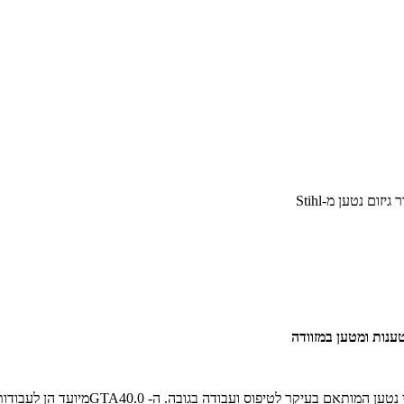
גיזום נטען מ-Stihl