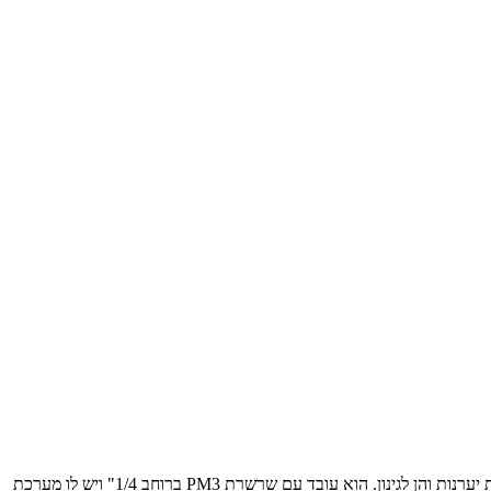
חברת ש. ונציה, יבואנית מסורי Stihl לארץ, החלה לשווק מסור גיזום מקצועי נטען המותאם בעיקר לטיפוס ועבודה בגובה. ה- GTA40.0מיועד הן לעבודות יערנות והן לגינון. הוא עובד עם שרשרת PM3 ברוחב 1/4" ויש לו מערכת