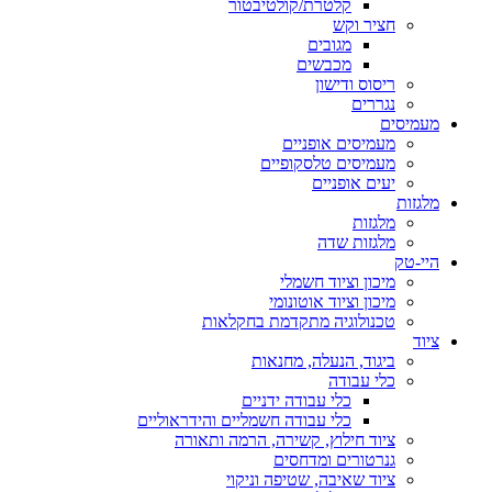
קלטרת/קולטיבטור
חציר וקש
מגובים
מכבשים
ריסוס ודישון
נגררים
מעמיסים
מעמיסים אופניים
מעמיסים טלסקופיים
יעים אופניים
מלגזות
מלגזות
מלגזות שדה
היי-טק
מיכון וציוד חשמלי
מיכון וציוד אוטונומי
טכנולוגיה מתקדמת בחקלאות
ציוד
ביגוד, הנעלה, מחנאות
כלי עבודה
כלי עבודה ידניים
כלי עבודה חשמליים והידראוליים
ציוד חילוץ, קשירה, הרמה ותאורה
גנרטורים ומדחסים
ציוד שאיבה, שטיפה וניקוי