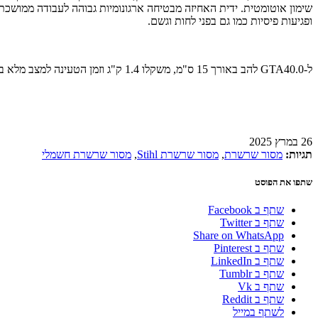
ופגיעות פיסיות כמו גם בפני לחות וגשם.
ל-GTA40.0 להב באורך 15 ס"מ, משקלו 1.4 ק"ג וזמן הטעינה למצב מלא ב-100% הוא 50 ד'. המחיר על ערכה שלמה, הכוללת את המסור, מטען, שתי סוללות, מפתח לשרשרת ומזוודה ייעודית עומד על 2.280 ₪.
26 במרץ 2025
תגיות:
מסור שרשרת
,
מסור שרשרת Stihl
,
מסור שרשרת חשמלי
שתפו את הפוסט
שתף ב Facebook
שתף ב Twitter
Share on WhatsApp
שתף ב Pinterest
שתף ב LinkedIn
שתף ב Tumblr
שתף ב Vk
שתף ב Reddit
לשתף במייל