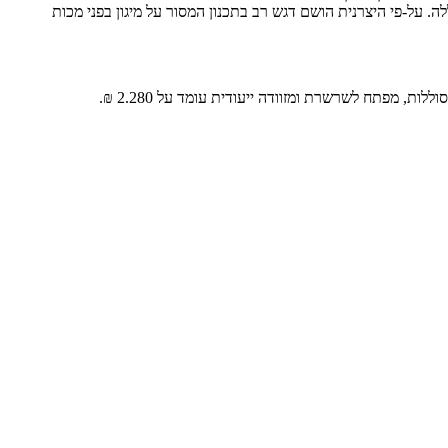
ת וחסרת מאמץ. מסך קטן עם תצוגת LED מציג את אחוז הטעינה ומצב הסוללה. על-פי היצרנית הושם דגש רב בתכנון המסור על מיגון בפני מכות