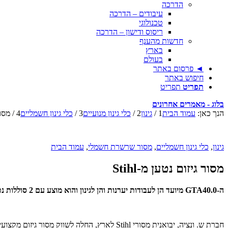
הדרכה
עיבודים – הדרכה
טכנולוגי
ריסוס ודישון – הדרכה
חדשות מהענף
בארץ
בעולם
◄ פרסום באתר
חיפוש באתר
תפריט
תפריט
בלוג - מאמרים אחרונים
הנך כאן:
עמוד הבית
1
/
גינון
2
/
כלי גינון מנועיים
3
/
כלי גינון חשמליים
4
/
מסור 
גינון
,
כלי גינון חשמליים
,
מסור שרשרת חשמלי
,
עמוד הבית
מסור גיזום נטען מ-Stihl
ה-GTA40.0 מיועד הן לעבודות יערנות והן לגינון והוא מוצע עם 2 סוללות נטענות ומטען במזוודה