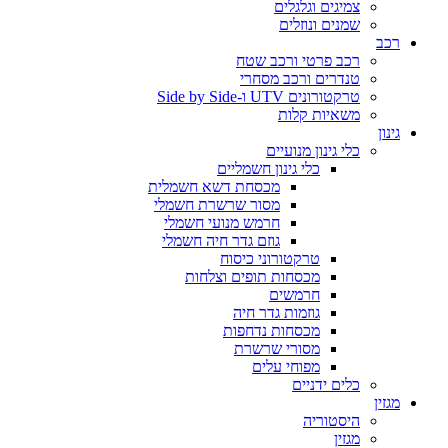
צמיגים וגלגלים
שמנים ונוזלים
רכב
רכב פרטי ורכב שטח
טנדרים ורכב מסחרי
טרקטורונים UTV ו-Side by Side
משאיות קלות
גינון
כלי גינון מנועיים
כלי גינון חשמליים
מכסחת דשא חשמלית
מסור שרשרת חשמלי
חרמש מנועי חשמלי
גוזם גדר חיה חשמלי
טרקטורוני כיסוח
מכסחות תופים וצלחות
חרמשים
גוזמות גדר חיה
מכסחות נדחפות
מסורי שרשרת
מפוחי עלים
כלים ידניים
מגזין
היסטוריה
מגזין