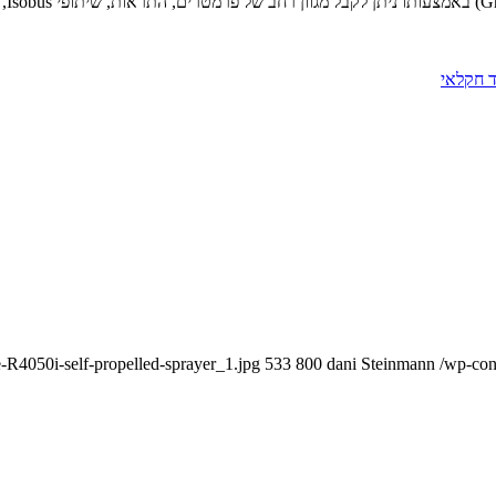
ד חקלאי
-R4050i-self-propelled-sprayer_1.jpg
533
800
dani Steinmann
/wp-con