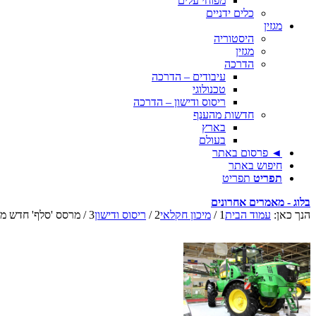
מפוחי עלים
כלים ידניים
מגזין
היסטוריה
מגזין
הדרכה
עיבודים – הדרכה
טכנולוגי
ריסוס ודישון – הדרכה
חדשות מהענף
בארץ
בעולם
◄ פרסום באתר
חיפוש באתר
תפריט
תפריט
בלוג - מאמרים אחרונים
הנך כאן:
עמוד הבית
1
/
מיכון חקלאי
2
/
ריסוס ודישון
3
/
מרסס 'סלף' חדש מג'