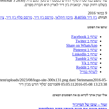
בשלט רחוק ועוד. יבואנית ג'ון דיר לארץ היא חברת מפרם.
9 במאי 2016
תגיות:
ג'ון דיר R4050i
,
מיכון חקלאי
,
מרסס ג'ון דיר
,
מרסס סלף ג'ון דיר
,
ציו
שתפו את הפוסט
שתף ב Facebook
שתף ב Twitter
Share on WhatsApp
שתף ב Pinterest
שתף ב LinkedIn
שתף ב Tumblr
שתף ב Vk
שתף ב Reddit
לשתף במייל
tent/uploads/2023/08/logo-site-300x131.png
dani Steinmann
2016-05-
2016-05-08 13:23:38
09 05:05:11
מרסס 'סלף' חדש מג'ון דיר
אולי יעניין אותך לקרוא גם את הפוסטים הבאים:
זטור – שובו של המייג'ור
טרקס מציגה את היעה האופני החזק בתולדותיה