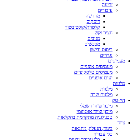
זריעה
עיבודים
מחרשה
דיסקוס
קלטרת/קולטיבטור
חציר וקש
מגובים
מכבשים
ריסוס ודישון
נגררים
מעמיסים
מעמיסים אופניים
מעמיסים טלסקופיים
יעים אופניים
מלגזות
מלגזות
מלגזות שדה
היי-טק
מיכון וציוד חשמלי
מיכון וציוד אוטונומי
טכנולוגיה מתקדמת בחקלאות
ציוד
ביגוד, הנעלה, מחנאות
כלי עבודה
כלי עבודה ידניים