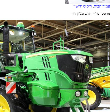
עמוד הבית
,
ריסוס ודישון
מרסס 'סלף' חדש מג'ון דיר