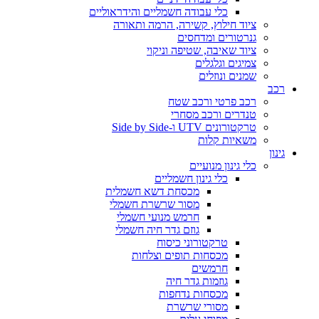
כלי עבודה חשמליים והידראוליים
ציוד חילוץ, קשירה, הרמה ותאורה
גנרטורים ומדחסים
ציוד שאיבה, שטיפה וניקוי
צמיגים וגלגלים
שמנים ונוזלים
רכב
רכב פרטי ורכב שטח
טנדרים ורכב מסחרי
טרקטורונים UTV ו-Side by Side
משאיות קלות
גינון
כלי גינון מנועיים
כלי גינון חשמליים
מכסחת דשא חשמלית
מסור שרשרת חשמלי
חרמש מנועי חשמלי
גוזם גדר חיה חשמלי
טרקטורוני כיסוח
מכסחות תופים וצלחות
חרמשים
גוזמות גדר חיה
מכסחות נדחפות
מסורי שרשרת