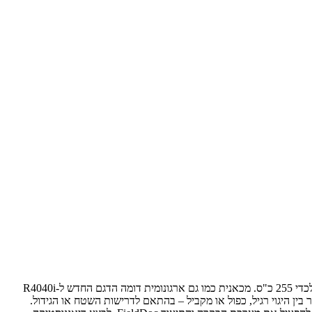
כמנוע משמש כאן PowerTech PSS מתוצרת ג'ון דיר בנפח 6.8 ליטר (6 צילינדרים) המייצר 235 כ"ס עם אפשרות ל'בוסט' המעלה את ההספק לפרקים לכדי 255 כ"ס. מכאנית כמו גם ארגונומית דומה הדגם החדש ל-R4040i
ין היגוי רגיל, כפול או מקביל – בהתאם לדרישות השטח או הגידול.