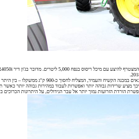
מרסס ה'סלף' החדש מצטרף ל-R4040i המשווק כבר באירופה. 