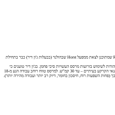
– המצטרף להיצע עם מיכל ריסוס בנפח 5,000 ליטרים. מדובר בג'ון דיר R4050i שמתוכנן לצאת ממפעל Horst שבהולנד (בבעלות ג'ון דיר) כבר בתחילת
מתכנניו מתגאים במבנה הקשיח והעמיד, המצליח לחסוך כ-900 ק"ג ממשקלו – בין היתר הודות לשימוש בזרועות מרסס העשויות סיבי פחמן. בג'ון דיר טוענים כי
מדובר ב'בום' החזק פי חמש מפלדה, הוא גמיש ועמיד יותר בפני עומסים ולפיכך מציע שרידות גבוהה יותר ואפשרות לעבוד במהירות גבוהה יותר כאשר תנאי הקרקע בעיתיים – עד 30 קמ"ש. למרסס טווח רוחב עבודה הנע מ-18