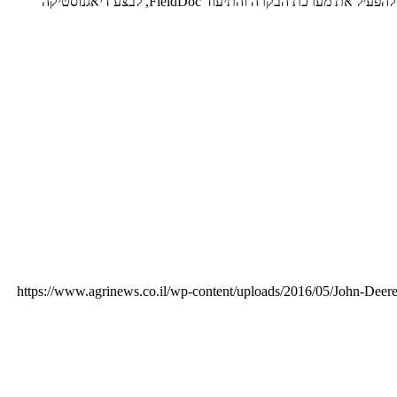
עוד מוצע במרסס ה'סלף' החדש כסטנדרט מסך מגע גדול (GreenStar 3 2630) באמצעותו ניתן לקבל מגוון רחב של פרמטרים, התראות, שיתופי Isobus, להפעיל את מערכת הבקרה והתיעוד FieldDoc, לבצע דיאגנוסטיקה
https://www.agrinews.co.il/wp-content/uploads/2016/05/John-Deere