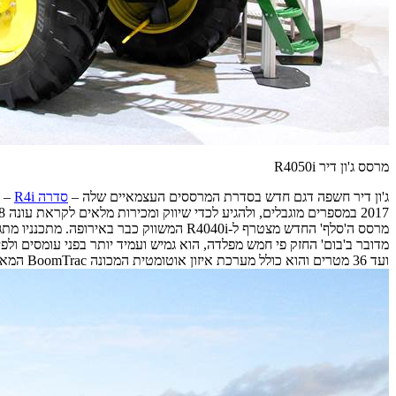
מרסס ג'ון דיר R4050i
ג'ון דיר חשפה דגם חדש בסדרת המרססים העצמאיים שלה –
סדרה R4i
2017 במספרים מוגבלים, ולהגיע לכדי שיווק ומכירות מלאים לקראת עונה 2018.
ועד 36 מטרים והוא כולל מערכת איזון אוטומטית המכונה BoomTrac המאפשרת הורדת הזרועות נמוך יותר אל עבר הגידולים, על היתרונות הכרוכים בכך (פחות השפעות רוח, חיסכון בחומר, דיוק רב יותר ועבודה מהירה יותר).