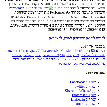
חזקים יותר ויותר, במטרה להעלות עוד ועוד את קצב העבודה, ולפיכך
נדרש גומי המסוגל לעמוד בכך כראוי.
היצרנית מדגישה בסדרה Performer 95 את דופן הצמיג המחוזקת
באמצעות רישות חוטי פלדה ייחודי, במטרה להציע עמידה גבוהה יותר
בעומסי צד וכוחות פיתול הנדרשים עקב העברת עוד ועוד הספק אל
הקרקע. היצע הסדרה מתרחב עתה ב-4 מידות חדשות: 270/95R38
,270/95R44 ,300/95R42 ו-300/95R52.
לפנייה ליבואן פיירסטון לארץ, לחצו כאן
5 בפברואר 2014
תגיות:
Firestone Performer 95
,
אגריניוז
,
ברידג'סטון
,
חדשות חקלאות
,
חדשות לחקלאים
,
טרקטור
,
טרקטור חקלאי
,
מיכון חקלאי
,
מכשירי
תנועה
,
פיירסטון Performer 95
,
ציוד חקלאי
,
צמיג לטרקטור
,
צמיג
פיירסטון
,
צמיג פיירסטון פרפורמר
שתפו את הפוסט
שתף ב Facebook
שתף ב Twitter
Share on WhatsApp
שתף ב Pinterest
שתף ב LinkedIn
שתף ב Tumblr