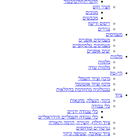
קלטרת/קולטיבטור
חציר וקש
מגובים
מכבשים
ריסוס ודישון
נגררים
מעמיסים
מעמיסים אופניים
מעמיסים טלסקופיים
יעים אופניים
מלגזות
מלגזות
מלגזות שדה
היי-טק
מיכון וציוד חשמלי
מיכון וציוד אוטונומי
טכנולוגיה מתקדמת בחקלאות
ציוד
ביגוד, הנעלה, מחנאות
כלי עבודה
כלי עבודה ידניים
כלי עבודה חשמליים והידראוליים
ציוד חילוץ, קשירה, הרמה ותאורה
גנרטורים ומדחסים
ציוד שאיבה, שטיפה וניקוי