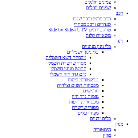
צמיגים וגלגלים
שמנים ונוזלים
רכב
רכב פרטי ורכב שטח
טנדרים ורכב מסחרי
טרקטורונים UTV ו-Side by Side
משאיות קלות
גינון
כלי גינון מנועיים
כלי גינון חשמליים
מכסחת דשא חשמלית
מסור שרשרת חשמלי
חרמש מנועי חשמלי
גוזם גדר חיה חשמלי
טרקטורוני כיסוח
מכסחות תופים וצלחות
חרמשים
גוזמות גדר חיה
מכסחות נדחפות
מסורי שרשרת
מפוחי עלים
כלים ידניים
מגזין
היסטוריה
מגזין