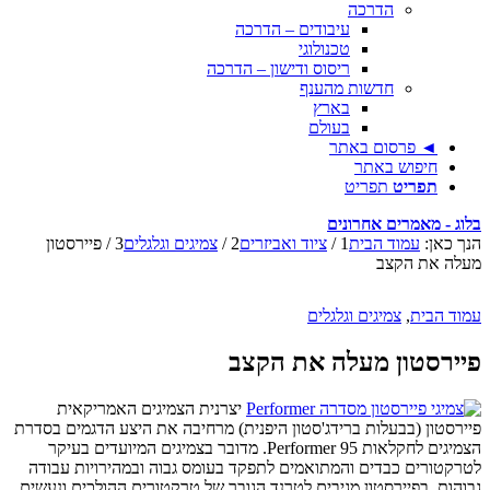
הדרכה
עיבודים – הדרכה
טכנולוגי
ריסוס ודישון – הדרכה
חדשות מהענף
בארץ
בעולם
◄ פרסום באתר
חיפוש באתר
תפריט
תפריט
בלוג - מאמרים אחרונים
הנך כאן:
עמוד הבית
1
/
ציוד ואביזרים
2
/
צמיגים וגלגלים
3
/
פיירסטון
מעלה את הקצב
עמוד הבית
,
צמיגים וגלגלים
פיירסטון מעלה את הקצב
יצרנית הצמיגים האמריקאית
פיירסטון (בבעלות ברידג'סטון היפנית) מרחיבה את היצע הדגמים בסדרת
הצמיגים לחקלאות Performer 95. מדובר בצמיגים המיועדים בעיקר
לטרקטורים כבדים והמתואמים לתפקד בעומס גבוה ובמהירויות עבודה
גבוהות. בפיירסטון מגיבים לטרנד הגובר של טרקטורים ההולכים ונעשים