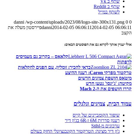
שתף ב Vk
שתף ב Reddit
לשתף במייל
danni
/wp-content/uploads/2023/08/logo-site-300x131.png
0
0
2014-02-05 06:06:11
2014-02-05 06:06:11
danni
פיירסטון מעלה את
הקצב
אולי יעניין אותך לקרוא גם את הפוסטים הבאים:
קלאאס – בקרוב גם מעמיסים
לרפתות
כדאי להכיר: זומליון, עם הפנים לחקלאות
טרקטור מפרקי Caron: רענון ההיצע
מיטאס חושפת צמיגים חדשים
מקיטה: 'ג'יגסו' נטען חדש
קררו חושפים את ה-Mach 2
עמוד הבית
,
צמיגים וגלגלים
שיפור הקומביינים של קייס
רענון סדרות 6M ו-6R בג'ון דיר
עדכונים מ-Stihl
ג'ון דיר מציגה: הטרקטור הקונבנציונלי החזק בעולם