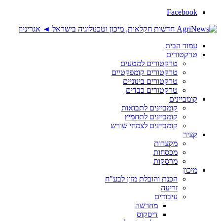
Facebook
עמוד הבית
טרקטורים
טרקטורים למטעים
טרקטורים קומפקטיים
טרקטורים בינוניים
טרקטורים כבדים
קומביינים
קומביינים לתבואות
קומביינים לתחמיץ
קומביינים לצמחי שורש
קציר
מקצרות
מכסחות
מרסקות
מיכון
הכנת והובלת מזון לבע"ח
זריעה
עיבודים
מחרשה
דיסקוס