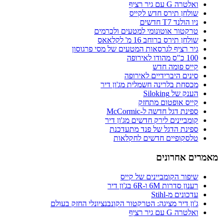
ואלטרה G עם גיר רציף
שולחן תירס חדש לקייס
ניו הולנד T7 חדשים
טרקטור אוטונומי למטעים ולכרמים
שולחן תירס ברוחב 16 מ' לקלאאס
גיר רציף לגרסאות המטעים של מסי פרגוסון
100 כ"ס מהודו לאירופה
קייס פומה חדש
סינים היברידיים לאירופה
מכסחת בלרינה חשמלית מג'ון דיר
הענק של Siloking
קייס אופטום מתחזק
ספינת דגל חדשה ל-McCormic
קומביינים לירק חדשים מג'ון דיר
ספינת הדגל של פנד מתעדכנת
טלסקופיים חדשים לחקלאות
מאמרים אחרונים
שיפור הקומביינים של קייס
רענון סדרות 6M ו-6R בג'ון דיר
עדכונים מ-Stihl
ג'ון דיר מציגה: הטרקטור הקונבנציונלי החזק בעולם
ואלטרה G עם גיר רציף