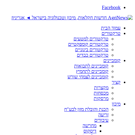
Facebook
עמוד הבית
טרקטורים
טרקטורים למטעים
טרקטורים קומפקטיים
טרקטורים בינוניים
טרקטורים כבדים
קומביינים
קומביינים לתבואות
קומביינים לתחמיץ
קומביינים לצמחי שורש
קציר
מקצרות
מכסחות
מרסקות
מיכון
הכנת והובלת מזון לבע"ח
זריעה
עיבודים
מחרשה
דיסקוס