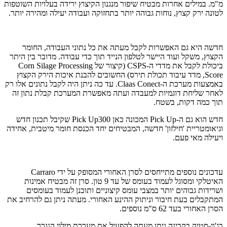
מ"מ. במילים אחרות מבטיח שיפור מנגנון הקיצוץ ירידה בעלויות השוטפות
לטונה ירק קצוץ, נוחות גבוהה יותר בתחזוקה ועבודה יעילה ומהירה יותר.
חדשה היא גם האפשרות לקבל מעתה את כל נתוני העבודה, החומר
הקצוץ, משקל ועוד היישר לטלפון הנייד תוך כדי עבודה. מדובר בין היתר
ביכולת לקבל את מדדי ה-CSPS (קיצור של Corn Silage Processing
Score, מדד עיבוד תכולת תירס) החשובים להבנת איכות הירק הקצוץ
באמצעות מערכת ה-Claas Conect. עד כה ניתן היה לקבל נתונים אלו רק
לאחר שליחת דוגמיות למעבדה ועתה מאפשרת המערכת קבלת נתון זה
תוך כמה דקות, בשטח.
חדש הוא גם ה-Pick Up המכונה כאן Pick Up300 שקיבל תכנון חדש
וגיאומטריית 'חילזון' חדשה, המבטיחים יחד הכנסת חומר מיטבית, אחידה
ויעילה מאי פעם.
עדכונים נוספים מתייחסים לסרן האחורי המסופק על ידי Carraro
האיטלקי ומסוגל לעמוד בעומס של עד 9 טון. סרן זה מבטיח אמינות
ושרידות גבוהים יותר במצבי עומס קיצוניים ותוכנן לעמוד בעומסים
המתקבלים בעת חיבור וניתוק ההינע האחורי. מעתה ניתן גם להרחיב את
הסרן האחורי בעד 62 ס"מ נוספים.
בג'וי-סטיק בקבינה ניתן מעתה להפעיל את מערכת מילוי הנגרר