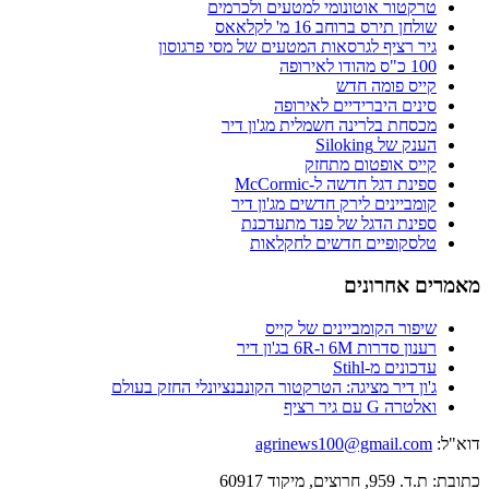
טרקטור אוטונומי למטעים ולכרמים
שולחן תירס ברוחב 16 מ' לקלאאס
גיר רציף לגרסאות המטעים של מסי פרגוסון
100 כ"ס מהודו לאירופה
קייס פומה חדש
סינים היברידיים לאירופה
מכסחת בלרינה חשמלית מג'ון דיר
הענק של Siloking
קייס אופטום מתחזק
ספינת דגל חדשה ל-McCormic
קומביינים לירק חדשים מג'ון דיר
ספינת הדגל של פנד מתעדכנת
טלסקופיים חדשים לחקלאות
מאמרים אחרונים
שיפור הקומביינים של קייס
רענון סדרות 6M ו-6R בג'ון דיר
עדכונים מ-Stihl
ג'ון דיר מציגה: הטרקטור הקונבנציונלי החזק בעולם
ואלטרה G עם גיר רציף
דוא"ל:
agrinews100@gmail.com
כתובת: ת.ד. 959, חרוצים, מיקוד 60917