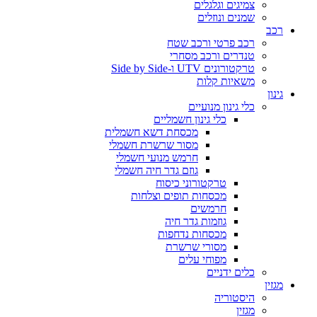
צמיגים וגלגלים
שמנים ונוזלים
רכב
רכב פרטי ורכב שטח
טנדרים ורכב מסחרי
טרקטורונים UTV ו-Side by Side
משאיות קלות
גינון
כלי גינון מנועיים
כלי גינון חשמליים
מכסחת דשא חשמלית
מסור שרשרת חשמלי
חרמש מנועי חשמלי
גוזם גדר חיה חשמלי
טרקטורוני כיסוח
מכסחות תופים וצלחות
חרמשים
גוזמות גדר חיה
מכסחות נדחפות
מסורי שרשרת
מפוחי עלים
כלים ידניים
מגזין
היסטוריה
מגזין