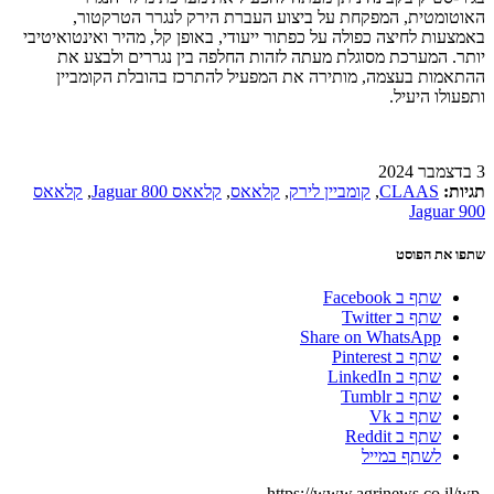
האוטומטית, המפקחת על ביצוע העברת הירק לנגרר הטרקטור,
באמצעות לחיצה כפולה על כפתור ייעודי, באופן קל, מהיר ואינטואיטיבי
יותר. המערכת מסוגלת מעתה לזהות החלפה בין נגררים ולבצע את
ההתאמות בעצמה, מותירה את המפעיל להתרכז בהובלת הקומביין
ותפעולו היעיל.
3 בדצמבר 2024
תגיות:
CLAAS
,
קומביין לירק
,
קלאאס
,
קלאאס Jaguar 800
,
קלאאס
Jaguar 900
שתפו את הפוסט
שתף ב Facebook
שתף ב Twitter
Share on WhatsApp
שתף ב Pinterest
שתף ב LinkedIn
שתף ב Tumblr
שתף ב Vk
שתף ב Reddit
לשתף במייל
https://www.agrinews.co.il/wp-