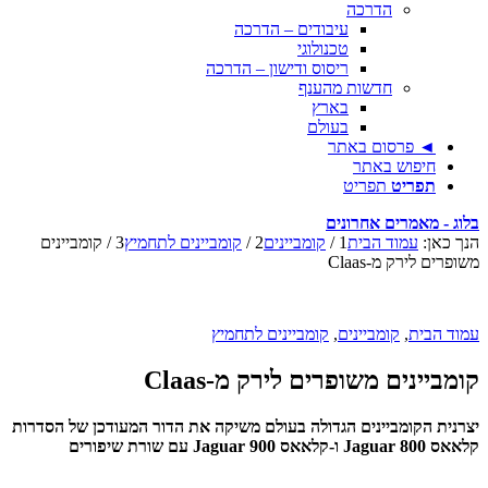
הדרכה
עיבודים – הדרכה
טכנולוגי
ריסוס ודישון – הדרכה
חדשות מהענף
בארץ
בעולם
◄ פרסום באתר
חיפוש באתר
תפריט
תפריט
בלוג - מאמרים אחרונים
הנך כאן:
עמוד הבית
1
/
קומביינים
2
/
קומביינים לתחמיץ
3
/
קומביינים
משופרים לירק מ-Claas
עמוד הבית
,
קומביינים
,
קומביינים לתחמיץ
קומביינים משופרים לירק מ-Claas
יצרנית הקומביינים הגדולה בעולם משיקה את הדור המעודכן של הסדרות
קלאאס Jaguar 800 ו-קלאאס Jaguar 900 עם שורת שיפורים