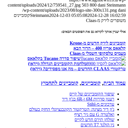
content/uploads/2024/12/759541_27.jpg
503
800
dani Steinmann
/wp-content/uploads/2023/08/logo-site-300x131.png
dani
2024-12-28 16:02:59
2024-12-03 05:05:08
Steinmann
קומביינים
משופרים לירק מ-Claas
אולי יעניין אותך לקרוא גם את הפוסטים הבאים:
קומביינים לירק חדשים מ-Krone
קלאאס אריון 400 – הדור הבא
מעמיס טלסקופי חשמלי מ-Claas
שיפור סדרה Tucano בקלאאס
מלחמת הקומביינים הגדולה (וידאו)
טרקטורי CLAAS החדשים – מה אנו מפסידים? (וידאו)
עמוד הבית
,
קומביינים
,
קומביינים לתחמיץ
שיפור הקומביינים של קייס
רענון סדרות 6M ו-6R בג'ון דיר
עדכונים מ-Stihl
ג'ון דיר מציגה: הטרקטור הקונבנציונלי החזק בעולם
ואלטרה G עם גיר רציף
שולחן תירס חדש לקייס
ניו הולנד T7 חדשים