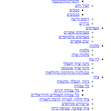
קלטרת/קולטיבטור
חציר וקש
מגובים
מכבשים
ריסוס ודישון
נגררים
מעמיסים
מעמיסים אופניים
מעמיסים טלסקופיים
יעים אופניים
מלגזות
מלגזות
מלגזות שדה
היי-טק
מיכון וציוד חשמלי
מיכון וציוד אוטונומי
טכנולוגיה מתקדמת בחקלאות
ציוד
ביגוד, הנעלה, מחנאות
כלי עבודה
כלי עבודה ידניים
כלי עבודה חשמליים והידראוליים
ציוד חילוץ, קשירה, הרמה ותאורה
גנרטורים ומדחסים
ציוד שאיבה, שטיפה וניקוי