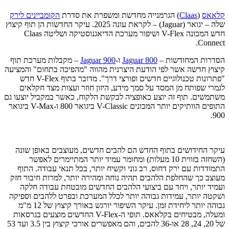
קלאאס
(
Claas
) הגרמנייה מחדשת ומשפרת את סדרת
הקומביינים לירק
שלה – יגואר (Jaguar) – לקראת עונה 2025. עיקר החדשות הן תוף קיצוץ
חדש המכונה V-Flex ושיפור מערכת הדיאגנוסטיקה ושליטה Claas
Connect.
הסדרות המחודשות –
Jaguar 800
ו-
Jaguar 900
– מקבלות מערכת תוף
קיצוץ חדשה אשר לפי הודעת היצרנית מהווה "מהפיכה בתחום" והמציעה
"פתרונות טכנולוגיים חדשים ופורצי דרך". מדובר בתוף V-Flex חדש
לגמרי שפותח מן המסד על סמך מידע, היזון חוזר ועצות מצד חקלאים
משתמשים. תוף זה יוצע כאופציה לבקשת הלקוח, כאשר במקביל יוצעו גם
התופים הוותיקים יותר המכונים V-Classic ביגואר 800 ו-V-Max ביגואר
900.
עיקר החידושים בתוף החדש הם להבים חדשים, מעוצבים באופן שונה
(השחזה בזווית 10 מעלות) ומחומר עמיד יותר המתיימרים לאפשר
התמודדות עם ירק דחוס, רב גוני וקשיח יותר, בכל תנאי עבודה. התוף
מעוצב כך שהחלפת הלהבים תהיה נוחה ומהירה יותר, למרות חיבור חזק
ועמיד יותר, ויחד עם ביצועי הלהבים החדשים מובטחת עבודה חלקה
ושקטה יותר, עמידות גבוהה יותר לכלל המערכת ובפרט ללהבים וספיקה
גבוהה יותר ליחידת זמן. עיקר השיפור יורגש באורך קיצוץ של 12 מ"מ
ומעלה, מבטיחים בקלאאס. תופי ה-V-Flex החדשים מוצעים בגרסאות
של 20, 24, 28 או-36 להבים, והם מאפשרים אורכי קיצוץ בין 3.5 ועד 53