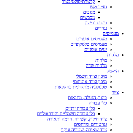
קלטרת/קולטיבטור
חציר וקש
מגובים
מכבשים
ריסוס ודישון
נגררים
מעמיסים
מעמיסים אופניים
מעמיסים טלסקופיים
יעים אופניים
מלגזות
מלגזות
מלגזות שדה
היי-טק
מיכון וציוד חשמלי
מיכון וציוד אוטונומי
טכנולוגיה מתקדמת בחקלאות
ציוד
ביגוד, הנעלה, מחנאות
כלי עבודה
כלי עבודה ידניים
כלי עבודה חשמליים והידראוליים
ציוד חילוץ, קשירה, הרמה ותאורה
גנרטורים ומדחסים
ציוד שאיבה, שטיפה וניקוי