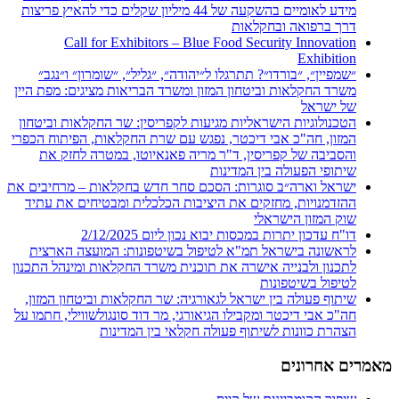
מידע לאומיים בהשקעה של 44 מיליון שקלים כדי להאיץ פריצות
דרך ברפואה ובחקלאות
Call for Exhibitors – Blue Food Security Innovation
Exhibition
״שמפיין״, ״בורדו״? תתרגלו ל״יהודה״, ״גליל״, ״שומרון״ ו״נגב״
משרד החקלאות וביטחון המזון ומשרד הבריאות מציגים: מפת היין
של ישראל
הטכנולוגיות הישראליות מגיעות לקפריסין: שר החקלאות וביטחון
המזון, חה"כ אבי דיכטר, נפגש עם שרת החקלאות, הפיתוח הכפרי
והסביבה של קפריסין, ד"ר מריה פאנאיוטו, במטרה לחזק את
שיתופי הפעולה בין המדינות
ישראל וארה״ב סוגרות: הסכם סחר חדש בחקלאות – מרחיבים את
ההזדמנויות, מחזקים את היציבות הכלכלית ומבטיחים את עתיד
שוק המזון הישראלי
דו"ח עדכון יתרות במכסות יבוא נכון ליום 2/12/2025
לראשונה בישראל תמ"א לטיפול בשיטפונות: המועצה הארצית
לתכנון ולבנייה אישרה את תוכנית משרד החקלאות ומינהל התכנון
לטיפול בשיטפונות
שיתוף פעולה בין ישראל לגאורגיה: שר החקלאות וביטחון המזון,
חה"כ אבי דיכטר ומקבילו הגיאורגי, מר דוד סונגולשווילי, חתמו על
הצהרת כוונות לשיתוף פעולה חקלאי בין המדינות
מאמרים אחרונים