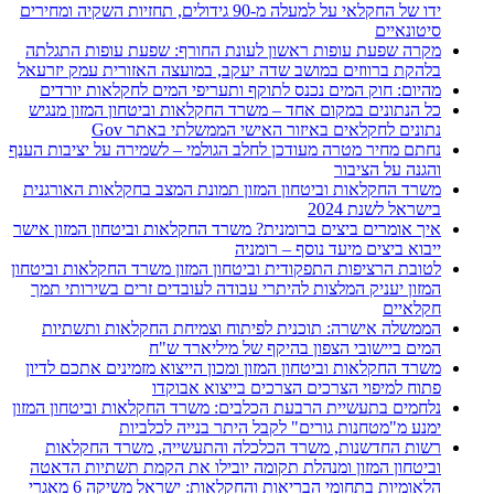
ידו של החקלאי על למעלה מ-90 גידולים, תחזיות השקיה ומחירים
סיטונאיים
מקרה שפעת עופות ראשון לעונת החורף: שפעת עופות התגלתה
בלהקת ברווזים במושב שדה יעקב, במועצה האזורית עמק יזרעאל
מהיום: חוק המים נכנס לתוקף ותעריפי המים לחקלאות יורדים
כל הנתונים במקום אחד – משרד החקלאות וביטחון המזון מנגיש
נתונים לחקלאים באיזור האישי הממשלתי באתר Gov
נחתם מחיר מטרה מעודכן לחלב הגולמי – לשמירה על יציבות הענף
והגנה על הציבור
משרד החקלאות וביטחון המזון תמונת המצב בחקלאות האורגנית
בישראל לשנת 2024
איך אומרים ביצים ברומנית? משרד החקלאות וביטחון המזון אישר
ייבוא ביצים מיעד נוסף – רומניה
לטובת הרציפות התפקודית וביטחון המזון משרד החקלאות וביטחון
המזון יעניק המלצות להיתרי עבודה לעובדים זרים בשירותי תמך
חקלאיים
הממשלה אישרה: תוכנית לפיתוח וצמיחת החקלאות ותשתיות
המים ביישובי הצפון בהיקף של מיליארד ש"ח
משרד החקלאות וביטחון המזון ומכון הייצוא מזמינים אתכם לדיון
פתוח למיפוי הצרכים הצרכים בייצוא אבוקדו
נלחמים בתעשיית הרבעת הכלבים: משרד החקלאות וביטחון המזון
ימנע מ"מטחנות גורים" לקבל היתר בנייה לכלביות
רשות החדשנות, משרד הכלכלה והתעשייה, משרד החקלאות
וביטחון המזון ומנהלת תקומה יובילו את הקמת תשתיות הדאטה
הלאומיות בתחומי הבריאות והחקלאות: ישראל משיקה 6 מאגרי