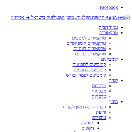
Facebook
עמוד הבית
טרקטורים
טרקטורים למטעים
טרקטורים קומפקטיים
טרקטורים בינוניים
טרקטורים כבדים
קומביינים
קומביינים לתבואות
קומביינים לתחמיץ
קומביינים לצמחי שורש
קציר
מקצרות
מכסחות
מרסקות
מיכון
הכנת והובלת מזון לבע"ח
זריעה
עיבודים
מחרשה
דיסקוס