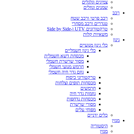
צמיגים וגלגלים
שמנים ונוזלים
רכב
רכב פרטי ורכב שטח
טנדרים ורכב מסחרי
טרקטורונים UTV ו-Side by Side
משאיות קלות
גינון
כלי גינון מנועיים
כלי גינון חשמליים
מכסחת דשא חשמלית
מסור שרשרת חשמלי
חרמש מנועי חשמלי
גוזם גדר חיה חשמלי
טרקטורוני כיסוח
מכסחות תופים וצלחות
חרמשים
גוזמות גדר חיה
מכסחות נדחפות
מסורי שרשרת
מפוחי עלים
כלים ידניים
מגזין
היסטוריה
מגזין