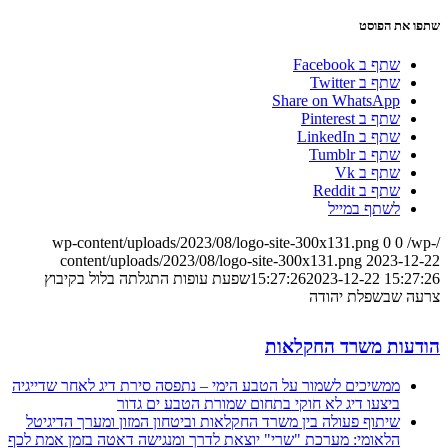
שתפו את הפוסט
שתף ב Facebook
שתף ב Twitter
Share on WhatsApp
שתף ב Pinterest
שתף ב LinkedIn
שתף ב Tumblr
שתף ב Vk
שתף ב Reddit
לשתף במייל
0
0
/wp-
/wp-content/uploads/2023/08/logo-site-300x131.png
content/uploads/2023/08/logo-site-300x131.png
2023-12-22
2023-12-22 15:27:26
15:27:26
שפעת עופות התגלתה בלול בקיבוץ
צרעה שבשפלת יהודה
הודעות משרד החקלאות
ממשיכים לשמור על הטבע הימי – נתפסה סירת דיג לאחר שדייגיה
ביצעו דיג לא חוקי בתחום שמורת הטבע ים גדור
שיתוף פעולה בין משרד החקלאות וביטחון המזון ומערך הדיגיטל
הלאומי: מערכת "שרי" יוצאת לדרך ומנגישה דאטה בזמן אמת לכף