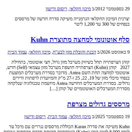
29 בספטמבר 2012
/
ב
מיכון חקלאי
,
ריסוס ודישון
יצרנית המיכון החקלאי הגרמנייה משיקה סדרה חדשה של מרססים
בנפחים של 300 עד 1,200 ליטר
סלף אוטונומי למחצה מתוצרת Kuhn
9 באוגוסט 2026
/
ב
הכנת והובלת מזון לבע"ח
,
מיכון חקלאי
,
עמוד הבית
קוהן הצרפתייה תחל בשיווק מערבל מזון גדול, חצי אוטונומי, בתחילת
2027 קוהן (Kuhn) הצרפתייה חושפת מערבל מזון עצמאי (Self) חדש,
אוטונומי למחצה תחת השם Antea. מדובר בסדרת מערבלים המוצעת
בנפחי מיכלי מזון של 19, 22, 25 ו-27 מ"ק והמיועדת לרפתות ודירים
גדולים. בסדרת המערבלים החדשה Antea מיושמת טכנולוגיה שנלקחה
מסדרת המערבלים האוטונומיים של קוהן […]
מרססים גדולים מצרפת
19 בספטמבר 2025
/
ב
מיכון חקלאי
,
עמוד הבית
,
ריסוס ודישון
Kuhn משיקה את סדרה Karan הכוללת מרססים נגררים עם מיכל עד
לנפח 8,000 ליטר קוהן (Kuhn) הצרפתייה חושפת סדרת מרססים נגררים