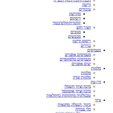
הכנת והובלת מזון לבע"ח
זריעה
עיבודים
מחרשה
דיסקוס
קלטרת/קולטיבטור
חציר וקש
מגובים
מכבשים
ריסוס ודישון
נגררים
מעמיסים
מעמיסים אופניים
מעמיסים טלסקופיים
יעים אופניים
מלגזות
מלגזות
מלגזות שדה
היי-טק
מיכון וציוד חשמלי
מיכון וציוד אוטונומי
טכנולוגיה מתקדמת בחקלאות
ציוד
ביגוד, הנעלה, מחנאות
כלי עבודה