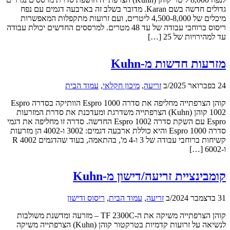
גדולים חדשה בשם Karan. מדובר בשלב זה בארבעה דגמים עם נפח
מיכלים של 4,500-8,000 ליטרים, ועם זרועות מתקפלות המאפשרות
ריסוס ברוחבי עבודה של עד 48 מטרים. למרססים החדשים יכולת עבודה
עד למהירויות של 25 […]
מזרעות חדשות מ-Kuhn
24 בפברואר 2025
/
ב
זריעה
,
מיכון חקלאי
,
עמוד הבית
קוהן הצרפתייה מחליפה את סדרה Espro 1000 הוותיקה בסדרה Espro
1002 קוהן (Kuhn) הצרפתייה משדרגת ומעדכנת את סדרת המזרעות
Espro עם השקת סדרה Espro 1002 החדשה. סדרה זו מחליפה את דגמי
סדרה Espro 1000 והיא כוללת ארבעה דגמים: 3002 ו-4002 הן מזרעות
קשיחות ברוחבי עבודה של 3 ו-4 מ', בהתאמה, בעוד שהדגמים 4002 R
ו-6002 […]
קומבינציית זריעה/דישון מ-Kuhn
31 בדצמבר 2024
/
ב
זריעה
,
עמוד הבית
,
ריסוס ודישון
קוהן הצרפתייה משיקה את ה-TF 2300C – מזרעה ומדשנת משולבות
לנשיאה על זרועות קדמיות בטרקטור קוהן (Kuhn) הצרפתייה משיקה