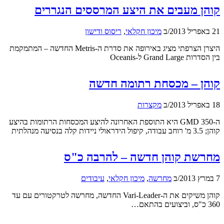
קוהן מעבים את היצע המרססים הנגררים
21 באפריל 2013
/
ב
מיכון חקלאי
,
ריסוס ודישון
היצרן הצרפתי מציג באירופה את סדרת ה-Metris החדשה – המתמקמת
בין הסדרות Grand Large ל-Oceanis
קוהן – מכסחת רתומה חדשה
18 באפריל 2013
/
ב
מקצרות
ה-GMD 350 היא התוספת האחרונה להיצע המכסחות הרתומות בהיצע
קוהן; 3.5 מ' רוחב עבודה, קיפול הידראולי ניידות קלה בנסיעה מנהלתית
מחרשת קוהן חדשה – להרבה כ"ס
7 במרץ 2013
/
ב
מחרשה
,
מיכון חקלאי
,
עיבודים
קוהן משיקים את ה-Vari-Leader החדשה, מחרשה לטרקטורים עם עד
360 כ"ס, וביצועים בהתאם…