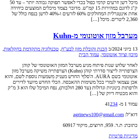
מיכל דשן וזרעים קדמי כפול בכדי לאפשר תפוקה גבוהה יותר – עד 50
ק"ג לדונם במהירות 15 קמ"ש. מדובר בצמד מיכלים המוצעים כיחידה
אחת אינטגרלית המחולקים 60% לזרעים ו-40% לדשן בנפח כולל של
2,360 ליטרים. מיכל […]
מערבל מזון אוטונומי מ-Kuhn
13 ביוני 2024
/
ב
הכנת והובלת מזון לבע"ח
,
טכנולוגיה מתקדמת בחקלאות
,
מיכון וציוד אוטונומי
,
עמוד הבית
לאחר שלוש שנות פיתוח מגיע מערבל המזון האוטונומי של קוהן
הצרפתייה לייצור סדרתי קוהן (Kuhn) הצרפתייה משיקה מערבל מזון
אוטונומי בשם AURA. ה'סלף' החדש מעניק משמעות נוספת לשם, והוא
אכן עצמאי לגמרי בכל משימות ההאבסה. הכלי החדש מיועד לדירים
ולרפתות בינוניות וגדולות (עד 280 חולבות), נפח המיכל שלו הוא 3 מ"ק
והוא מבטיח דיוק של […]
עמוד 1 מ- 4
4
3
2
1
דוא"ל:
agrinews100@gmail.com
כתובת: ת.ד. 959, חרוצים, מיקוד 60917
מדיניות פרטיות