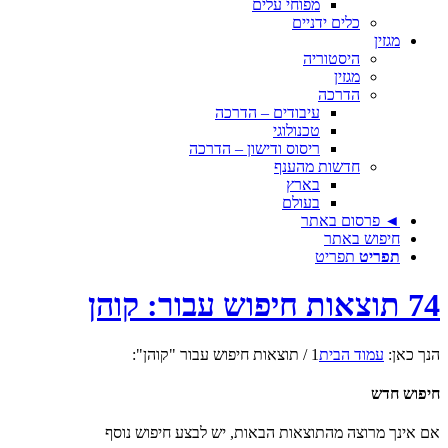
מפוחי עלים
כלים ידניים
מגזין
היסטוריה
מגזין
הדרכה
עיבודים – הדרכה
טכנולוגי
ריסוס ודישון – הדרכה
חדשות מהענף
בארץ
בעולם
◄ פרסום באתר
חיפוש באתר
תפריט
תפריט
74 תוצאות חיפוש עבור: קוהן
הנך כאן:
עמוד הבית
1
/
תוצאות חיפוש עבור "קוהן":
חיפוש חדש
אם אינך מרוצה מהתוצאות הבאות, יש לבצע חיפוש נוסף