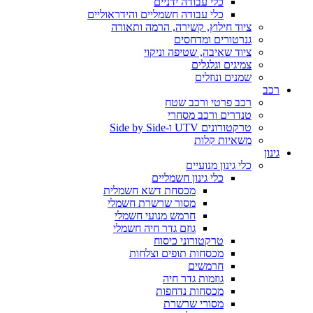
כלי עבודה ידניים
כלי עבודה חשמליים והידראוליים
ציוד חילוץ, קשירה, הרמה ותאורה
גנרטורים ומדחסים
ציוד שאיבה, שטיפה וניקוי
צמיגים וגלגלים
שמנים ונוזלים
רכב
רכב פרטי ורכב שטח
טנדרים ורכב מסחרי
טרקטורונים UTV ו-Side by Side
משאיות קלות
גינון
כלי גינון מנועיים
כלי גינון חשמליים
מכסחת דשא חשמלית
מסור שרשרת חשמלי
חרמש מנועי חשמלי
גוזם גדר חיה חשמלי
טרקטורוני כיסוח
מכסחות תופים וצלחות
חרמשים
גוזמות גדר חיה
מכסחות נדחפות
מסורי שרשרת