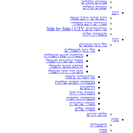
צמיגים וגלגלים
שמנים ונוזלים
רכב
רכב פרטי ורכב שטח
טנדרים ורכב מסחרי
טרקטורונים UTV ו-Side by Side
משאיות קלות
גינון
כלי גינון מנועיים
כלי גינון חשמליים
מכסחת דשא חשמלית
מסור שרשרת חשמלי
חרמש מנועי חשמלי
גוזם גדר חיה חשמלי
טרקטורוני כיסוח
מכסחות תופים וצלחות
חרמשים
גוזמות גדר חיה
מכסחות נדחפות
מסורי שרשרת
מפוחי עלים
כלים ידניים
מגזין
היסטוריה
מגזין