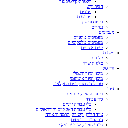
קלטרת/קולטיבטור
חציר וקש
מגובים
מכבשים
ריסוס ודישון
נגררים
מעמיסים
מעמיסים אופניים
מעמיסים טלסקופיים
יעים אופניים
מלגזות
מלגזות
מלגזות שדה
היי-טק
מיכון וציוד חשמלי
מיכון וציוד אוטונומי
טכנולוגיה מתקדמת בחקלאות
ציוד
ביגוד, הנעלה, מחנאות
כלי עבודה
כלי עבודה ידניים
כלי עבודה חשמליים והידראוליים
ציוד חילוץ, קשירה, הרמה ותאורה
גנרטורים ומדחסים
ציוד שאיבה, שטיפה וניקוי