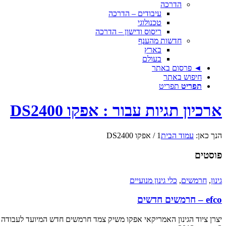
הדרכה
עיבודים – הדרכה
טכנולוגי
ריסוס ודישון – הדרכה
חדשות מהענף
בארץ
בעולם
◄ פרסום באתר
חיפוש באתר
תפריט
תפריט
ארכיון תגיות עבור : אפקו DS2400
הנך כאן:
עמוד הבית
1
/
אפקו DS2400
פוסטים
גינון
,
חרמשים
,
כלי גינון מנועיים
efco – חרמשים חדשים
יצרן ציוד הגינון האמריקאי אפקו משיק צמד חרמשים חדש המיועד לעבודה