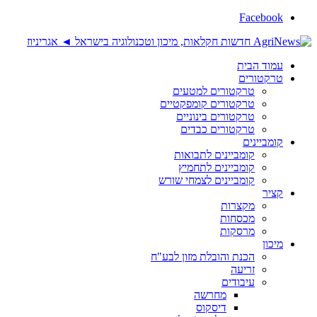
Facebook
עמוד הבית
טרקטורים
טרקטורים למטעים
טרקטורים קומפקטיים
טרקטורים בינוניים
טרקטורים כבדים
קומביינים
קומביינים לתבואות
קומביינים לתחמיץ
קומביינים לצמחי שורש
קציר
מקצרות
מכסחות
מרסקות
מיכון
הכנת והובלת מזון לבע"ח
זריעה
עיבודים
מחרשה
דיסקוס