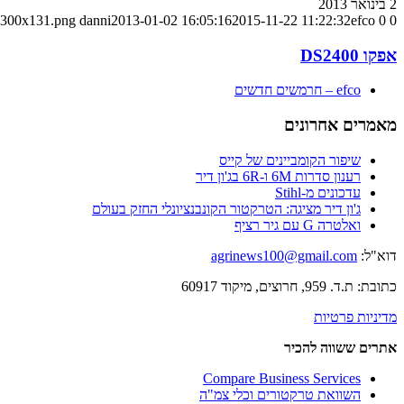
2 בינואר 2013
0
0
efco – חרמשים חדשים
2015-11-22 11:22:32
2013-01-02 16:05:16
danni
e-300x131.png
אפקו DS2400
efco – חרמשים חדשים
מאמרים אחרונים
שיפור הקומביינים של קייס
רענון סדרות 6M ו-6R בג'ון דיר
עדכונים מ-Stihl
ג'ון דיר מציגה: הטרקטור הקונבנציונלי החזק בעולם
ואלטרה G עם גיר רציף
דוא"ל:
agrinews100@gmail.com
כתובת: ת.ד. 959, חרוצים, מיקוד 60917
מדיניות פרטיות
אתרים ששווה להכיר
Compare Business Services
השוואת טרקטורים וכלי צמ"ה