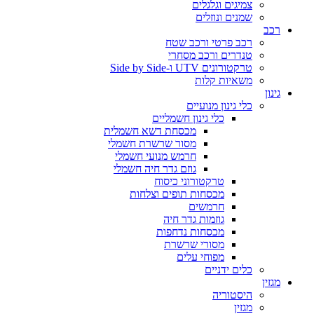
צמיגים וגלגלים
שמנים ונוזלים
רכב
רכב פרטי ורכב שטח
טנדרים ורכב מסחרי
טרקטורונים UTV ו-Side by Side
משאיות קלות
גינון
כלי גינון מנועיים
כלי גינון חשמליים
מכסחת דשא חשמלית
מסור שרשרת חשמלי
חרמש מנועי חשמלי
גוזם גדר חיה חשמלי
טרקטורוני כיסוח
מכסחות תופים וצלחות
חרמשים
גוזמות גדר חיה
מכסחות נדחפות
מסורי שרשרת
מפוחי עלים
כלים ידניים
מגזין
היסטוריה
מגזין