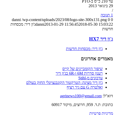
עד 210 כ"ס ב-PTO
29 בינואר 2013
/
1 תגובה
danni
/wp-content/uploads/2023/08/logo-site-300x131.png
0
0
2018-05-30 15:03:22
2013-01-29 11:56:45
danni
ג'ון דיר: מכסחות
חדשות
ג'ון דיר HX7
ג'ון דיר: מכסחות חדשות
מאמרים אחרונים
שיפור הקומביינים של קייס
רענון סדרות 6M ו-6R בג'ון דיר
עדכונים מ-Stihl
ג'ון דיר מציגה: הטרקטור הקונבנציונלי החזק בעולם
ואלטרה G עם גיר רציף
דוא"ל:
agrinews100@gmail.com
כתובת: ת.ד. 959, חרוצים, מיקוד 60917
מדיניות פרטיות