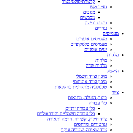
קלטרת/קולטיבטור
חציר וקש
מגובים
מכבשים
ריסוס ודישון
נגררים
מעמיסים
מעמיסים אופניים
מעמיסים טלסקופיים
יעים אופניים
מלגזות
מלגזות
מלגזות שדה
היי-טק
מיכון וציוד חשמלי
מיכון וציוד אוטונומי
טכנולוגיה מתקדמת בחקלאות
ציוד
ביגוד, הנעלה, מחנאות
כלי עבודה
כלי עבודה ידניים
כלי עבודה חשמליים והידראוליים
ציוד חילוץ, קשירה, הרמה ותאורה
גנרטורים ומדחסים
ציוד שאיבה, שטיפה וניקוי