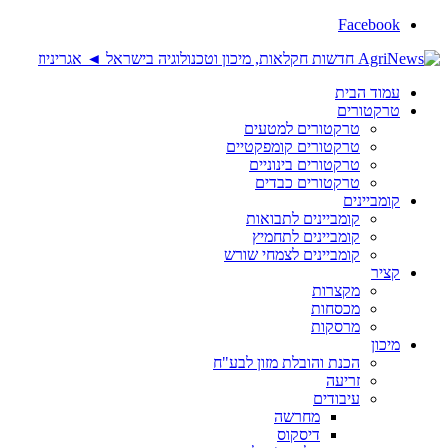
Facebook
עמוד הבית
טרקטורים
טרקטורים למטעים
טרקטורים קומפקטיים
טרקטורים בינוניים
טרקטורים כבדים
קומביינים
קומביינים לתבואות
קומביינים לתחמיץ
קומביינים לצמחי שורש
קציר
מקצרות
מכסחות
מרסקות
מיכון
הכנת והובלת מזון לבע"ח
זריעה
עיבודים
מחרשה
דיסקוס