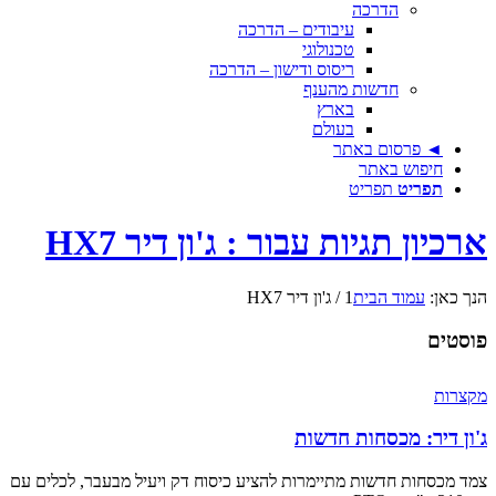
הדרכה
עיבודים – הדרכה
טכנולוגי
ריסוס ודישון – הדרכה
חדשות מהענף
בארץ
בעולם
◄ פרסום באתר
חיפוש באתר
תפריט
תפריט
ארכיון תגיות עבור : ג'ון דיר HX7
הנך כאן:
עמוד הבית
1
/
ג'ון דיר HX7
פוסטים
מקצרות
ג'ון דיר: מכסחות חדשות
צמד מכסחות חדשות מתיימרות להציע כיסוח דק ויעיל מבעבר, לכלים עם