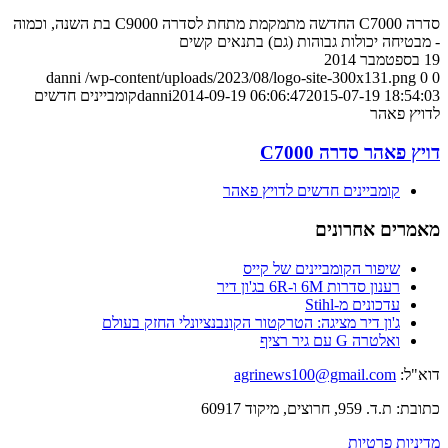
סדרה C7000 החדשה מתמקמת מתחת לסדרה C9000 בת השנה, וכמוה
- מבטיחה יכולות גבוהות (גם) בתנאים קשים
19 בספטמבר 2014
danni
/wp-content/uploads/2023/08/logo-site-300x131.png
0
0
2015-07-19 18:54:03
2014-09-19 06:06:47
danni
קומביינים חדשים
לדויץ פאהר
דויץ פאהר סדרה C7000
קומביינים חדשים לדויץ פאהר
מאמרים אחרונים
שיפור הקומביינים של קייס
רענון סדרות 6M ו-6R בג'ון דיר
עדכונים מ-Stihl
ג'ון דיר מציגה: הטרקטור הקונבנציונלי החזק בעולם
ואלטרה G עם גיר רציף
דוא"ל:
agrinews100@gmail.com
כתובת: ת.ד. 959, חרוצים, מיקוד 60917
מדיניות פרטיות