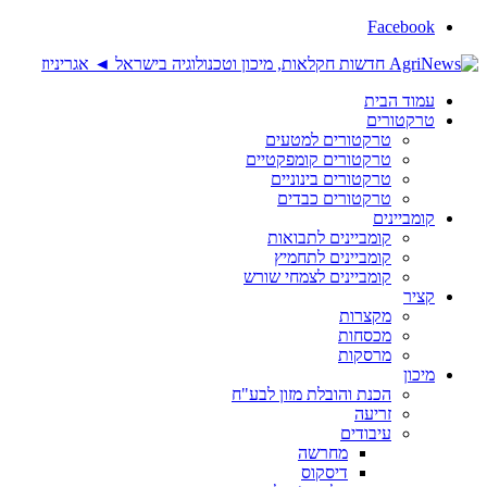
Facebook
עמוד הבית
טרקטורים
טרקטורים למטעים
טרקטורים קומפקטיים
טרקטורים בינוניים
טרקטורים כבדים
קומביינים
קומביינים לתבואות
קומביינים לתחמיץ
קומביינים לצמחי שורש
קציר
מקצרות
מכסחות
מרסקות
מיכון
הכנת והובלת מזון לבע"ח
זריעה
עיבודים
מחרשה
דיסקוס