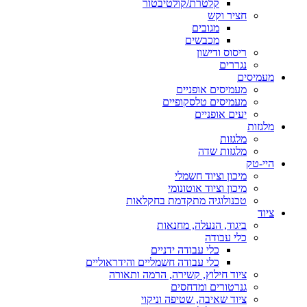
קלטרת/קולטיבטור
חציר וקש
מגובים
מכבשים
ריסוס ודישון
נגררים
מעמיסים
מעמיסים אופניים
מעמיסים טלסקופיים
יעים אופניים
מלגזות
מלגזות
מלגזות שדה
היי-טק
מיכון וציוד חשמלי
מיכון וציוד אוטונומי
טכנולוגיה מתקדמת בחקלאות
ציוד
ביגוד, הנעלה, מחנאות
כלי עבודה
כלי עבודה ידניים
כלי עבודה חשמליים והידראוליים
ציוד חילוץ, קשירה, הרמה ותאורה
גנרטורים ומדחסים
ציוד שאיבה, שטיפה וניקוי