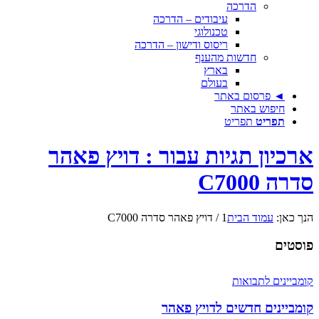
הדרכה
עיבודים – הדרכה
טכנולוגי
ריסוס ודישון – הדרכה
חדשות מהענף
בארץ
בעולם
◄ פרסום באתר
חיפוש באתר
תפריט
תפריט
ארכיון תגיות עבור : דויץ פאהר
סדרה C7000
הנך כאן:
עמוד הבית
1
/
דויץ פאהר סדרה C7000
פוסטים
קומביינים לתבואות
קומביינים חדשים לדויץ פאהר