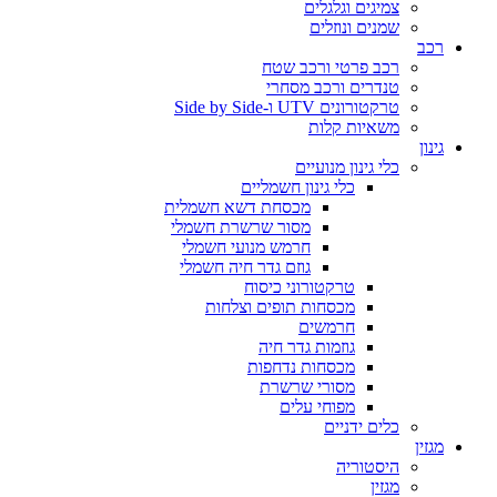
צמיגים וגלגלים
שמנים ונוזלים
רכב
רכב פרטי ורכב שטח
טנדרים ורכב מסחרי
טרקטורונים UTV ו-Side by Side
משאיות קלות
גינון
כלי גינון מנועיים
כלי גינון חשמליים
מכסחת דשא חשמלית
מסור שרשרת חשמלי
חרמש מנועי חשמלי
גוזם גדר חיה חשמלי
טרקטורוני כיסוח
מכסחות תופים וצלחות
חרמשים
גוזמות גדר חיה
מכסחות נדחפות
מסורי שרשרת
מפוחי עלים
כלים ידניים
מגזין
היסטוריה
מגזין