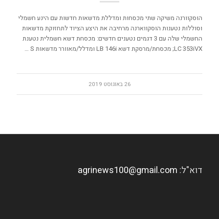
הוסקוורנה משיקה שתי מכסחות ומדללת מדשאות חדשות עם הינע חשמלי
וסוללות נטענות הוסקווארנה מרחיבה את היצע הציוד לתחזוקת מדשאות
החשמלי שלה עם 3 דגמים נטענים חדשים: מכסחת דשא חשמלית נטענת
LC 353iVX; מכסחת/מרסקת דשא LB 146i ומדלל/מאוורר מדשאות S …
26 באוגוסט 2019
דוא"ל:
agrinews100@gmail.com