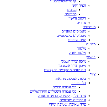
קלטרת/קולטיבטור
חציר וקש
מגובים
מכבשים
ריסוס ודישון
נגררים
מעמיסים
מעמיסים אופניים
מעמיסים טלסקופיים
יעים אופניים
מלגזות
מלגזות
מלגזות שדה
היי-טק
מיכון וציוד חשמלי
מיכון וציוד אוטונומי
טכנולוגיה מתקדמת בחקלאות
ציוד
ביגוד, הנעלה, מחנאות
כלי עבודה
כלי עבודה ידניים
כלי עבודה חשמליים והידראוליים
ציוד חילוץ, קשירה, הרמה ותאורה
גנרטורים ומדחסים
ציוד שאיבה, שטיפה וניקוי