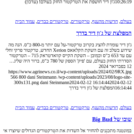
10:26:19
ג'ון דיר חושפת את הטרקטור החזק בעולם! (עדכון)
בעולם
,
חדשות מהענף
,
טרקטורים
,
טרקטורים כבדים
,
עמוד הבית
המפלצת של ג'ון דיר בדרך
ג'ון דיר עומדת להציג בקרוב טרקטור-על עם יותר מ-800 כ"ס. הנה מה
שידוע בשלב זה עם השקת הקלאאס Xerion החדש, טרקטור פרקי זחלי
עם עד 653 כ"ס וכמובן – השקת הקייס קוואדטראק 715 – הטרקטור
הסדרתי החזק בעולם, עם 'פיק' הספק של 780 כ"ס, ברור היה שליג…
12 בפברואר 2024
https://www.agrinews.co.il/wp-content/uploads/2024/02/9RX.jpg
566
800
dani Steinmann
/wp-content/uploads/2023/08/logo-site-
300x131.png
dani Steinmann
2024-02-12 16:14:44
2024-02-12
16:14:44
המפלצת של ג'ון דיר בדרך
בעולם
,
חדשות מהענף
,
טרקטורים
,
טרקטורים כבדים
,
עמוד הבית
שובו של Big Bud
במונטנה מתכננים להחזיר אל השדות את הטרקטורים הגדולים שיוצרו אי