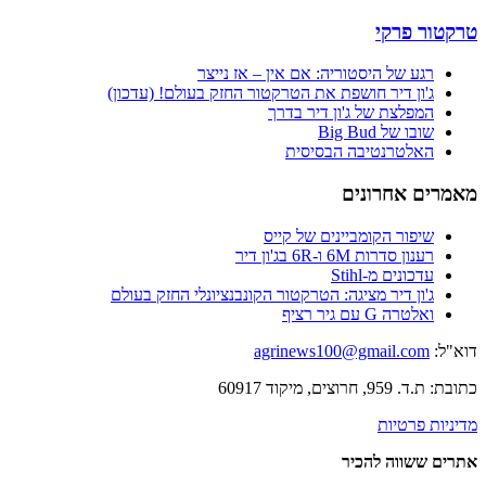
טרקטור פרקי
רגע של היסטוריה: אם אין – אז נייצר
ג'ון דיר חושפת את הטרקטור החזק בעולם! (עדכון)
המפלצת של ג'ון דיר בדרך
שובו של Big Bud
האלטרנטיבה הבסיסית
מאמרים אחרונים
שיפור הקומביינים של קייס
רענון סדרות 6M ו-6R בג'ון דיר
עדכונים מ-Stihl
ג'ון דיר מציגה: הטרקטור הקונבנציונלי החזק בעולם
ואלטרה G עם גיר רציף
דוא"ל:
agrinews100@gmail.com
כתובת: ת.ד. 959, חרוצים, מיקוד 60917
מדיניות פרטיות
אתרים ששווה להכיר