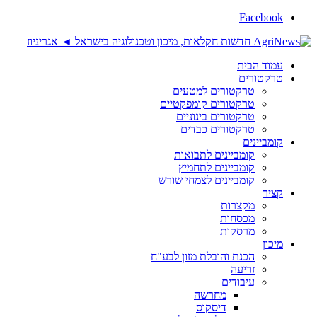
Facebook
עמוד הבית
טרקטורים
טרקטורים למטעים
טרקטורים קומפקטיים
טרקטורים בינוניים
טרקטורים כבדים
קומביינים
קומביינים לתבואות
קומביינים לתחמיץ
קומביינים לצמחי שורש
קציר
מקצרות
מכסחות
מרסקות
מיכון
הכנת והובלת מזון לבע"ח
זריעה
עיבודים
מחרשה
דיסקוס