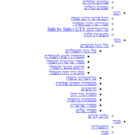
צמיגים וגלגלים
שמנים ונוזלים
רכב
רכב פרטי ורכב שטח
טנדרים ורכב מסחרי
טרקטורונים UTV ו-Side by Side
משאיות קלות
גינון
כלי גינון מנועיים
כלי גינון חשמליים
מכסחת דשא חשמלית
מסור שרשרת חשמלי
חרמש מנועי חשמלי
גוזם גדר חיה חשמלי
טרקטורוני כיסוח
מכסחות תופים וצלחות
חרמשים
גוזמות גדר חיה
מכסחות נדחפות
מסורי שרשרת
מפוחי עלים
כלים ידניים
מגזין
היסטוריה
מגזין