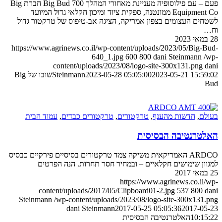
פעם – עם פילוסופיה מעניינת מאחורי המהלך Big Bud 700 חברת Big
Equipment Co ממונטנה, ספקית ציוד ומיכון חקלאי גדול המיועד
לשטחים העצומים בצפון אמריקה, הציגה אב-טיפוס של טרקטור גדול
וח…
28 במאי 2023
https://www.agrinews.co.il/wp-content/uploads/2023/05/Big-Bud-
640_1.jpg
600
800
dani Steinmann
/wp-
content/uploads/2023/08/logo-site-300x131.png
dani
2023-05-21 15:59:02
2023-05-28 05:05:00
Steinmann
שובו של Big
Bud
בעולם
,
חדשות מהענף
,
טרקטורים
,
טרקטורים כבדים
,
עמוד הבית
האלטרנטיבה הבסיסית
ARDCO האמריקאית משיקה צמד טרקטורים בסיסיים פירקיים כבסיס
למגוון שימושים חקלאיים – ובמחיר חסר תחרות. הנה הפרטים
25 במאי 2017
https://www.agrinews.co.il/wp-
content/uploads/2017/05/Clipboard01-2.jpg
537
800
dani
Steinmann
/wp-content/uploads/2023/08/logo-site-300x131.png
dani Steinmann
2017-05-25 05:05:36
2017-05-23
10:15:22
האלטרנטיבה הבסיסית