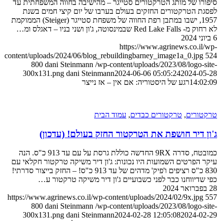
סיפורו של מותג הטרקטורים סטייגר – מהישיבה בחווה המשפחתית עד
לפסגת הטרקטורים החזקים בעולם בערבו של יום קיצי חמים בשנת
1957, ישבו במתבן רפת החווה של משפחת סטייגר (Steiger) הממוקמת
לא רחוק מ- Red Lake Falls שבמינסוטה, ג'ון ושני בניו – דאגלס ומ…
6 ביוני 2024
https://www.agrinews.co.il/wp-
content/uploads/2024/06/blog_rebuildingbarney_image1a_0.jpg
524
800
dani Steinmann
/wp-content/uploads/2023/08/logo-site-
300x131.png
dani Steinmann
2024-06-06 05:05:24
2024-05-28
14:02:09
רגע של היסטוריה: אם אין – אז נייצר
טרקטורים
,
טרקטורים כבדים
,
עמוד הבית
ג'ון דיר חושפת את הטרקטור החזק בעולם! (עדכון)
כמובטח, סדרה 9RX החדשה כוללת גרסת על עם עד 913 כ"ס. הנה
עיקר הפרטים השמועות היו נכונות: ג'ון דיר משיקה טרקטור חקלאי עם
830 כ"ס רציפים ו'פיק' מדהים של עד 913 כ"ס! – החזק בייצור סדרתי!
כפי שדיווחנו כבר לפני כשבועיים ג'ון דיר משיקה טרקטור ע…
28 בפברואר 2024
https://www.agrinews.co.il/wp-content/uploads/2024/02/9x.jpg
557
800
dani Steinmann
/wp-content/uploads/2023/08/logo-site-
300x131.png
dani Steinmann
2024-02-28 12:05:08
2024-02-29