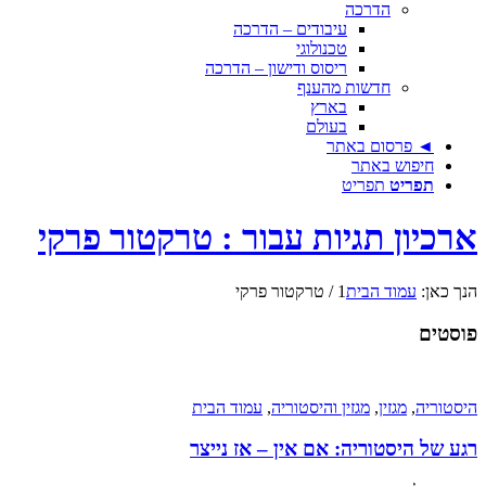
הדרכה
עיבודים – הדרכה
טכנולוגי
ריסוס ודישון – הדרכה
חדשות מהענף
בארץ
בעולם
◄ פרסום באתר
חיפוש באתר
תפריט
תפריט
ארכיון תגיות עבור : טרקטור פרקי
הנך כאן:
עמוד הבית
1
/
טרקטור פרקי
פוסטים
היסטוריה
,
מגזין
,
מגזין והיסטוריה
,
עמוד הבית
רגע של היסטוריה: אם אין – אז נייצר