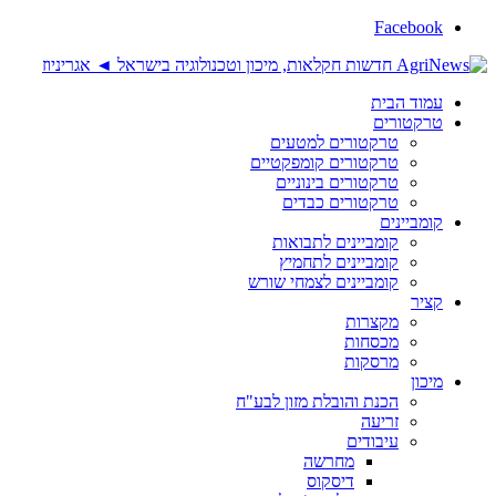
Facebook
עמוד הבית
טרקטורים
טרקטורים למטעים
טרקטורים קומפקטיים
טרקטורים בינוניים
טרקטורים כבדים
קומביינים
קומביינים לתבואות
קומביינים לתחמיץ
קומביינים לצמחי שורש
קציר
מקצרות
מכסחות
מרסקות
מיכון
הכנת והובלת מזון לבע"ח
זריעה
עיבודים
מחרשה
דיסקוס