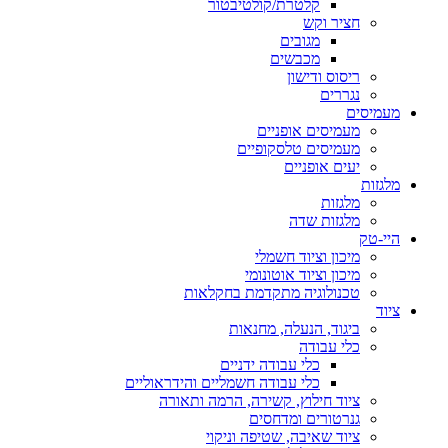
קלטרת/קולטיבטור
חציר וקש
מגובים
מכבשים
ריסוס ודישון
נגררים
מעמיסים
מעמיסים אופניים
מעמיסים טלסקופיים
יעים אופניים
מלגזות
מלגזות
מלגזות שדה
היי-טק
מיכון וציוד חשמלי
מיכון וציוד אוטונומי
טכנולוגיה מתקדמת בחקלאות
ציוד
ביגוד, הנעלה, מחנאות
כלי עבודה
כלי עבודה ידניים
כלי עבודה חשמליים והידראוליים
ציוד חילוץ, קשירה, הרמה ותאורה
גנרטורים ומדחסים
ציוד שאיבה, שטיפה וניקוי