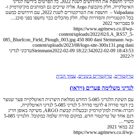
לנדיני חושפת את החידושים לשנת 2022. כל הפרטים בידיעה לנדיני
האיטלקייה, חלק מקבוצת Argo אליה שייכים גם המותגים מק'קורמיק ו-
Valpadana – חושפת את הטרקטורים לשנת 2022, עם חידושים כמעט
בכל הקטגוריות והסדרות שלה. חלק מהכלים כבר נחשפו בפני סוכנ…
9 בפברואר 2022
https://www.agrinews.co.il/wp-
content/uploads/2022/02/LA_RS57_5-
085_BlueIcon_Field_Plough_003.jpg
450
800
dani Steinmann
/wp-
content/uploads/2023/08/logo-site-300x131.png
dani
2022-02-09 18:43:53
2022-02-09 18:22:34
Steinmann
עדכוני לנדיני
ל-2022
טרקטורים
,
טרקטורים בינוניים
,
עמוד הבית
לנדיני משלימה פערים (וידאו)
עם השקת הלנדיני 5-085 החדש ממלאת היצרנית האיטלקייה פער שנוצר
בין דגמי סדרה 4 לדגמי סדרה 5 לנדיני 5-085 לנדיני האיטלקייה,
חברה-אחות למק'קורמיק ובבעלות קבוצת ARGO, משיקה באופן חריג
דגם אחד של טרקטור חדש, במקום סדרה שלמה כמקובל. הלנדיני 5-085
משויי…
22 במאי 2021
https://www.agrinews.co.il/wp-