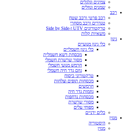
צמיגים וגלגלים
שמנים ונוזלים
רכב
רכב פרטי ורכב שטח
טנדרים ורכב מסחרי
טרקטורונים UTV ו-Side by Side
משאיות קלות
גינון
כלי גינון מנועיים
כלי גינון חשמליים
מכסחת דשא חשמלית
מסור שרשרת חשמלי
חרמש מנועי חשמלי
גוזם גדר חיה חשמלי
טרקטורוני כיסוח
מכסחות תופים וצלחות
חרמשים
גוזמות גדר חיה
מכסחות נדחפות
מסורי שרשרת
מפוחי עלים
כלים ידניים
מגזין
היסטוריה
מגזין