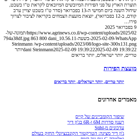
תוצרת הארץ על פני הפירות המיובשים המיובאים לקראת ט"ו בשבט,
שיחול השנה ביום חמישי ה-13 בפברואר (סדר ט"ו בשבט יצויין ערב
קודם, ב-12 בפברואר), יוצאת מועצת הצמחים בקריאה לציבור לצרוך
פירו…
9 בפברואר 2025
https://www.agrinews.co.il/wp-content/uploads/2025/02/תמונה-של-
WhatsApp‏-2025-02-09-בשעה-10.56.11_794a38df.jpg
dani
800
863
Steinmann
/wp-content/uploads/2023/08/logo-site-300x131.png
2025-02-09 19:39:22
2025-02-09 19:39:22
dani Steinmann
יותר
טריים, יותר ישראלים, יותר בריאים
מועצת הפירות
יותר טריים, יותר ישראלים, יותר בריאים
מאמרים אחרונים
שיפור הקומביינים של קייס
רענון סדרות 6M ו-6R בג'ון דיר
עדכונים מ-Stihl
ג'ון דיר מציגה: הטרקטור הקונבנציונלי החזק בעולם
ואלטרה G עם גיר רציף