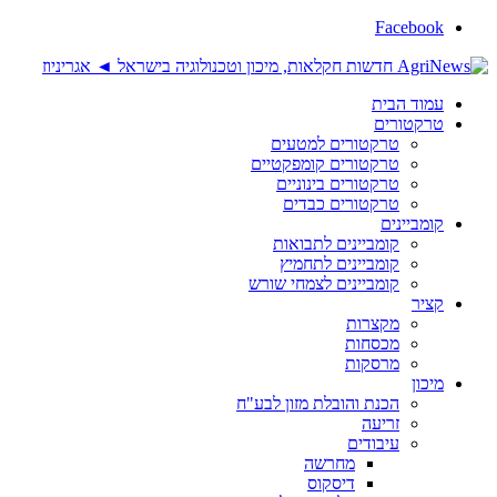
Facebook
עמוד הבית
טרקטורים
טרקטורים למטעים
טרקטורים קומפקטיים
טרקטורים בינוניים
טרקטורים כבדים
קומביינים
קומביינים לתבואות
קומביינים לתחמיץ
קומביינים לצמחי שורש
קציר
מקצרות
מכסחות
מרסקות
מיכון
הכנת והובלת מזון לבע"ח
זריעה
עיבודים
מחרשה
דיסקוס