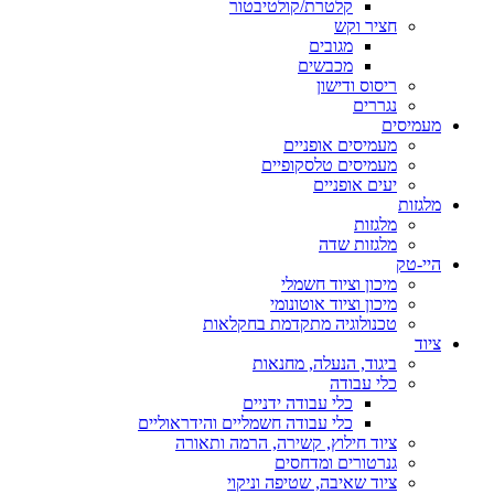
קלטרת/קולטיבטור
חציר וקש
מגובים
מכבשים
ריסוס ודישון
נגררים
מעמיסים
מעמיסים אופניים
מעמיסים טלסקופיים
יעים אופניים
מלגזות
מלגזות
מלגזות שדה
היי-טק
מיכון וציוד חשמלי
מיכון וציוד אוטונומי
טכנולוגיה מתקדמת בחקלאות
ציוד
ביגוד, הנעלה, מחנאות
כלי עבודה
כלי עבודה ידניים
כלי עבודה חשמליים והידראוליים
ציוד חילוץ, קשירה, הרמה ותאורה
גנרטורים ומדחסים
ציוד שאיבה, שטיפה וניקוי