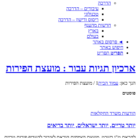
הדרכה
עיבודים – הדרכה
טכנולוגי
ריסוס ודישון – הדרכה
חדשות מהענף
בארץ
בעולם
◄ פרסום באתר
חיפוש באתר
תפריט
תפריט
ארכיון תגיות עבור : מועצת הפירות
הנך כאן:
עמוד הבית
1
/
מועצת הפירות
פוסטים
הודעות משרד החקלאות
יותר טריים, יותר ישראלים, יותר בריאים
לקראת ט"ו בשבט, מועצת הצמחים קוראת לציבור להעדיף פירות טריים