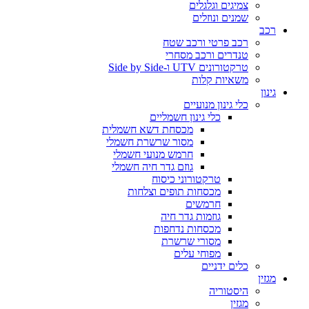
צמיגים וגלגלים
שמנים ונוזלים
רכב
רכב פרטי ורכב שטח
טנדרים ורכב מסחרי
טרקטורונים UTV ו-Side by Side
משאיות קלות
גינון
כלי גינון מנועיים
כלי גינון חשמליים
מכסחת דשא חשמלית
מסור שרשרת חשמלי
חרמש מנועי חשמלי
גוזם גדר חיה חשמלי
טרקטורוני כיסוח
מכסחות תופים וצלחות
חרמשים
גוזמות גדר חיה
מכסחות נדחפות
מסורי שרשרת
מפוחי עלים
כלים ידניים
מגזין
היסטוריה
מגזין