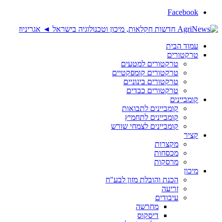
Facebook
עמוד הבית
טרקטורים
טרקטורים למטעים
טרקטורים קומפקטיים
טרקטורים בינוניים
טרקטורים כבדים
קומביינים
קומביינים לתבואות
קומביינים לתחמיץ
קומביינים לצמחי שורש
קציר
מקצרות
מכסחות
מרסקות
מיכון
הכנת והובלת מזון לבע"ח
זריעה
עיבודים
מחרשה
דיסקוס