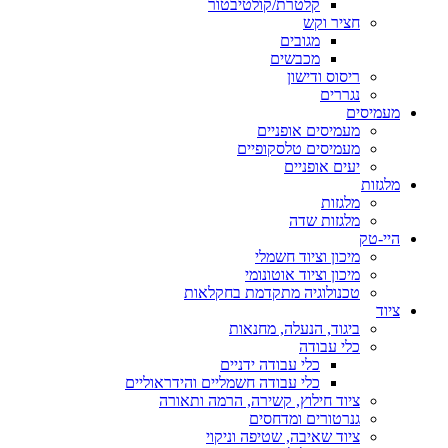
קלטרת/קולטיבטור
חציר וקש
מגובים
מכבשים
ריסוס ודישון
נגררים
מעמיסים
מעמיסים אופניים
מעמיסים טלסקופיים
יעים אופניים
מלגזות
מלגזות
מלגזות שדה
היי-טק
מיכון וציוד חשמלי
מיכון וציוד אוטונומי
טכנולוגיה מתקדמת בחקלאות
ציוד
ביגוד, הנעלה, מחנאות
כלי עבודה
כלי עבודה ידניים
כלי עבודה חשמליים והידראוליים
ציוד חילוץ, קשירה, הרמה ותאורה
גנרטורים ומדחסים
ציוד שאיבה, שטיפה וניקוי