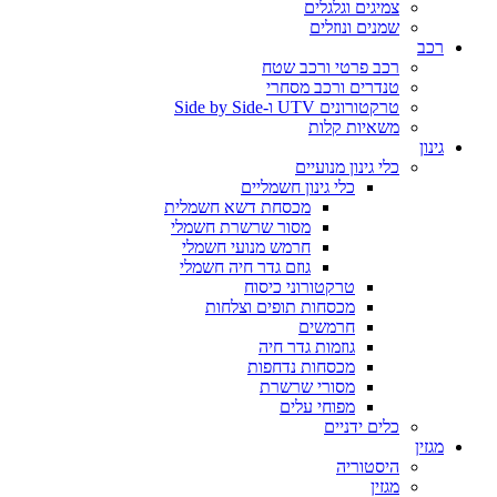
צמיגים וגלגלים
שמנים ונוזלים
רכב
רכב פרטי ורכב שטח
טנדרים ורכב מסחרי
טרקטורונים UTV ו-Side by Side
משאיות קלות
גינון
כלי גינון מנועיים
כלי גינון חשמליים
מכסחת דשא חשמלית
מסור שרשרת חשמלי
חרמש מנועי חשמלי
גוזם גדר חיה חשמלי
טרקטורוני כיסוח
מכסחות תופים וצלחות
חרמשים
גוזמות גדר חיה
מכסחות נדחפות
מסורי שרשרת
מפוחי עלים
כלים ידניים
מגזין
היסטוריה
מגזין