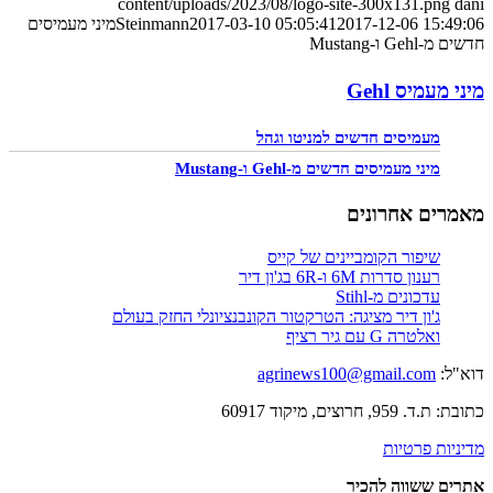
content/uploads/2023/08/logo-site-300x131.png
dani
2017-12-06 15:49:06
2017-03-10 05:05:41
Steinmann
מיני מעמיסים
חדשים מ-Gehl ו-Mustang
מיני מעמיס Gehl
מעמיסים חדשים למניטו וגהל
מיני מעמיסים חדשים מ-Gehl ו-Mustang
מאמרים אחרונים
שיפור הקומביינים של קייס
רענון סדרות 6M ו-6R בג'ון דיר
עדכונים מ-Stihl
ג'ון דיר מציגה: הטרקטור הקונבנציונלי החזק בעולם
ואלטרה G עם גיר רציף
דוא"ל:
agrinews100@gmail.com
כתובת: ת.ד. 959, חרוצים, מיקוד 60917
מדיניות פרטיות
אתרים ששווה להכיר