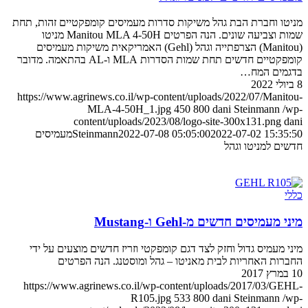
מניטו וחברת הבת גהל משיקות סדרות מעמיסים קומפקטיים זהות, תחת
שמות וצביעה שונים. הנה הפרטים Manitou MLA 4-50H מניטו
(Manitou) הצרפתייה וגהל (Gehl) האמריקאית משיקות מעמיסים
קומפקטיים חדשים תחת שמות הסדרות MLA ו-AL בהתאמה. מדובר
בדגמים המח…
8 ביולי 2022
https://www.agrinews.co.il/wp-content/uploads/2022/07/Manitou-
MLA-4-50H_1.jpg
450
800
dani Steinmann
/wp-
content/uploads/2023/08/logo-site-300x131.png
dani
2022-07-02 15:35:50
2022-07-08 05:05:00
Steinmann
מעמיסים
חדשים למניטו וגהל
כללי
מיני מעמיסים חדשים מ-Gehl ו-Mustang
מיני מעמיס גדול וחזק לצד דגם קומפקטי וזריז חדשים מוצעים על ידי
החברות האחריות לבית מאניטו – גהל ומוסטנג. הנה הפרטים
10 במרץ 2017
https://www.agrinews.co.il/wp-content/uploads/2017/03/GEHL-
R105.jpg
533
800
dani Steinmann
/wp-