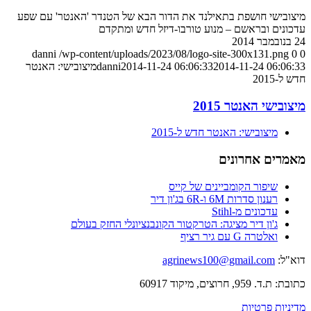
מיצובישי חושפת בתאילנד את הדור הבא של הטנדר 'האנטר' עם שפע
עדכונים ובראשם – מנוע טורבו-דיזל חדש ומתקדם
24 בנובמבר 2014
danni
/wp-content/uploads/2023/08/logo-site-300x131.png
0
0
2014-11-24 06:06:33
2014-11-24 06:06:33
danni
מיצובישי: האנטר
חדש ל-2015
מיצובישי האנטר 2015
מיצובישי: האנטר חדש ל-2015
מאמרים אחרונים
שיפור הקומביינים של קייס
רענון סדרות 6M ו-6R בג'ון דיר
עדכונים מ-Stihl
ג'ון דיר מציגה: הטרקטור הקונבנציונלי החזק בעולם
ואלטרה G עם גיר רציף
דוא"ל:
agrinews100@gmail.com
כתובת: ת.ד. 959, חרוצים, מיקוד 60917
מדיניות פרטיות