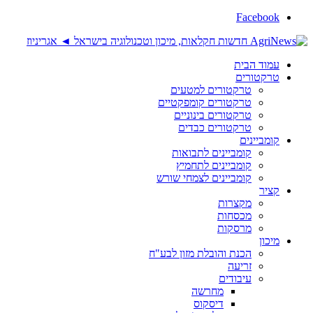
Facebook
עמוד הבית
טרקטורים
טרקטורים למטעים
טרקטורים קומפקטיים
טרקטורים בינוניים
טרקטורים כבדים
קומביינים
קומביינים לתבואות
קומביינים לתחמיץ
קומביינים לצמחי שורש
קציר
מקצרות
מכסחות
מרסקות
מיכון
הכנת והובלת מזון לבע"ח
זריעה
עיבודים
מחרשה
דיסקוס