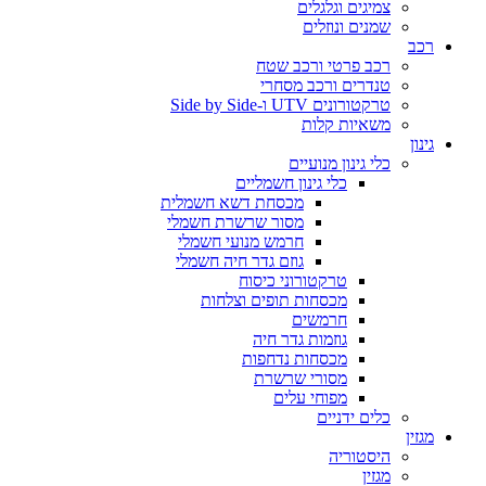
צמיגים וגלגלים
שמנים ונוזלים
רכב
רכב פרטי ורכב שטח
טנדרים ורכב מסחרי
טרקטורונים UTV ו-Side by Side
משאיות קלות
גינון
כלי גינון מנועיים
כלי גינון חשמליים
מכסחת דשא חשמלית
מסור שרשרת חשמלי
חרמש מנועי חשמלי
גוזם גדר חיה חשמלי
טרקטורוני כיסוח
מכסחות תופים וצלחות
חרמשים
גוזמות גדר חיה
מכסחות נדחפות
מסורי שרשרת
מפוחי עלים
כלים ידניים
מגזין
היסטוריה
מגזין