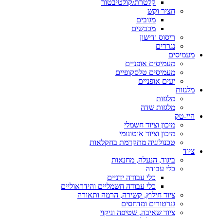
קלטרת/קולטיבטור
חציר וקש
מגובים
מכבשים
ריסוס ודישון
נגררים
מעמיסים
מעמיסים אופניים
מעמיסים טלסקופיים
יעים אופניים
מלגזות
מלגזות
מלגזות שדה
היי-טק
מיכון וציוד חשמלי
מיכון וציוד אוטונומי
טכנולוגיה מתקדמת בחקלאות
ציוד
ביגוד, הנעלה, מחנאות
כלי עבודה
כלי עבודה ידניים
כלי עבודה חשמליים והידראוליים
ציוד חילוץ, קשירה, הרמה ותאורה
גנרטורים ומדחסים
ציוד שאיבה, שטיפה וניקוי