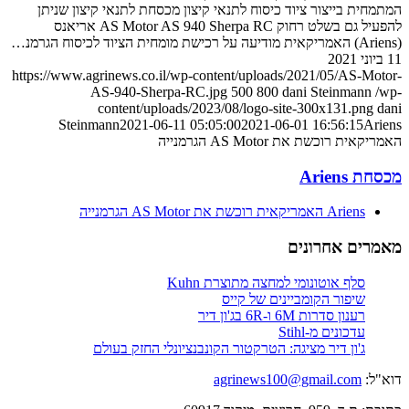
בייצור ציוד כיסוח לתנאי קיצון מכסחת לתנאי קיצון שניתן
להפעיל גם בשלט רחוק AS Motor AS 940 Sherpa RC אריאנס
https://www.agrinews.co.il/wp-content/uploads/2021/05/AS
AS-940-Sherpa-RC.jpg
500
800
dani Steinma
content/uploads/2023/08/logo-site-300x131.
Steinmann
2021-06-11 05:05:00
2021-06-01 16:56:1
כשת את AS Motor הגרמנייה
Ar
אמריקאית רוכשת את AS Motor הגרמנייה
 אחרונים
ף אוטונומי למחצה מתוצרת Kuhn
פור הקומביינים של קייס
ון סדרות 6M ו-6R בג'ון דיר
כונים מ-Stihl
ון דיר מציגה: הטרקטור הקונבנציונלי החזק בעולם
agrinews100@gmail.co