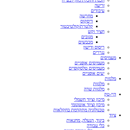
הכנת והובלת מזון לבע"ח
זריעה
עיבודים
מחרשה
דיסקוס
קלטרת/קולטיבטור
חציר וקש
מגובים
מכבשים
ריסוס ודישון
נגררים
עמיסים
מעמיסים אופניים
מעמיסים טלסקופיים
יעים אופניים
גזות
מלגזות
מלגזות שדה
י-טק
מיכון וציוד חשמלי
מיכון וציוד אוטונומי
טכנולוגיה מתקדמת בחקלאות
וד
ביגוד, הנעלה, מחנאות
כלי עבודה