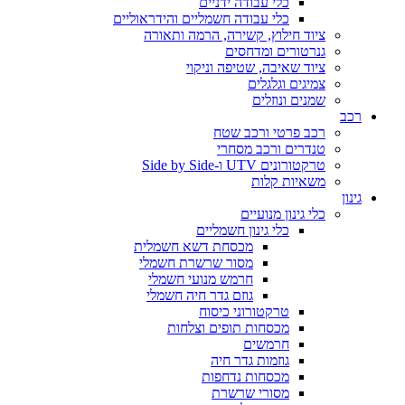
כלי עבודה ידניים
כלי עבודה חשמליים והידראוליים
ציוד חילוץ, קשירה, הרמה ותאורה
גנרטורים ומדחסים
ציוד שאיבה, שטיפה וניקוי
צמיגים וגלגלים
שמנים ונוזלים
כב
רכב פרטי ורכב שטח
טנדרים ורכב מסחרי
טרקטורונים UTV ו-Side by Side
משאיות קלות
נון
כלי גינון מנועיים
כלי גינון חשמליים
מכסחת דשא חשמלית
מסור שרשרת חשמלי
חרמש מנועי חשמלי
גוזם גדר חיה חשמלי
טרקטורוני כיסוח
מכסחות תופים וצלחות
חרמשים
גוזמות גדר חיה
מכסחות נדחפות
מסורי שרשרת