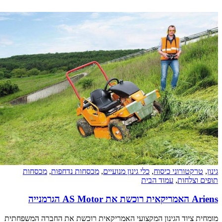
טורוני כיסוח
,
כלי גינון מנועיים
,
מכסחות נדחפות
,
מכסחות
צלחות
,
עמוד הבית
נייה
ציוד הגינון המקצועי האמריקאית רוכשת את החברה המשפחתית