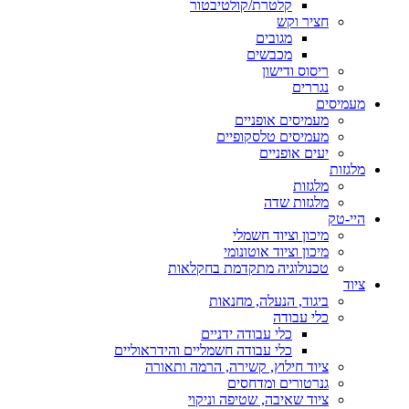
קלטרת/קולטיבטור
חציר וקש
מגובים
מכבשים
ריסוס ודישון
נגררים
מעמיסים
מעמיסים אופניים
מעמיסים טלסקופיים
יעים אופניים
מלגזות
מלגזות
מלגזות שדה
היי-טק
מיכון וציוד חשמלי
מיכון וציוד אוטונומי
טכנולוגיה מתקדמת בחקלאות
ציוד
ביגוד, הנעלה, מחנאות
כלי עבודה
כלי עבודה ידניים
כלי עבודה חשמליים והידראוליים
ציוד חילוץ, קשירה, הרמה ותאורה
גנרטורים ומדחסים
ציוד שאיבה, שטיפה וניקוי