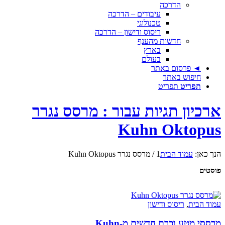
הדרכה
עיבודים – הדרכה
טכנולוגי
ריסוס ודישון – הדרכה
חדשות מהענף
בארץ
בעולם
◄ פרסום באתר
חיפוש באתר
תפריט
תפריט
ארכיון תגיות עבור : מרסס נגרר
Kuhn Oktopus
הנך כאן:
עמוד הבית
1
/
מרסס נגרר Kuhn Oktopus
פוסטים
עמוד הבית
,
ריסוס ודישון
מרססי מטע וכרם חדשים מ-Kuhn