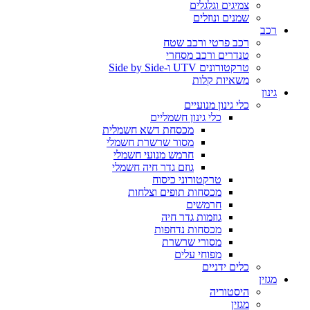
צמיגים וגלגלים
שמנים ונוזלים
רכב
רכב פרטי ורכב שטח
טנדרים ורכב מסחרי
טרקטורונים UTV ו-Side by Side
משאיות קלות
גינון
כלי גינון מנועיים
כלי גינון חשמליים
מכסחת דשא חשמלית
מסור שרשרת חשמלי
חרמש מנועי חשמלי
גוזם גדר חיה חשמלי
טרקטורוני כיסוח
מכסחות תופים וצלחות
חרמשים
גוזמות גדר חיה
מכסחות נדחפות
מסורי שרשרת
מפוחי עלים
כלים ידניים
מגזין
היסטוריה
מגזין