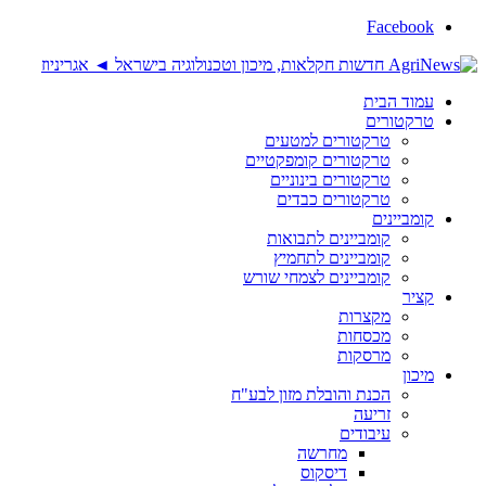
Facebook
עמוד הבית
טרקטורים
טרקטורים למטעים
טרקטורים קומפקטיים
טרקטורים בינוניים
טרקטורים כבדים
קומביינים
קומביינים לתבואות
קומביינים לתחמיץ
קומביינים לצמחי שורש
קציר
מקצרות
מכסחות
מרסקות
מיכון
הכנת והובלת מזון לבע"ח
זריעה
עיבודים
מחרשה
דיסקוס