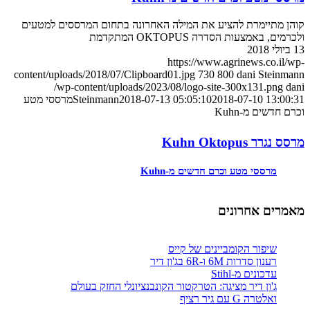
קוהן מתיימרת להציע את המילה האחרונה בתחום המרססים למטעים
ולכרמים, באמצעות הסדרה OKTOPUS המתקדמת
13 ביולי 2018
https://www.agrinews.co.il/wp-
content/uploads/2018/07/Clipboard01.jpg
730
800
dani Steinmann
/wp-content/uploads/2023/08/logo-site-300x131.png
dani
2018-07-10 13:00:31
2018-07-13 05:05:10
Steinmann
מרססי מטע
וכרם חדשים מ-Kuhn
מרסס נגרר Kuhn Oktopus
מרססי מטע וכרם חדשים מ-Kuhn
מאמרים אחרונים
שיפור הקומביינים של קייס
רענון סדרות 6M ו-6R בג'ון דיר
עדכונים מ-Stihl
ג'ון דיר מציגה: הטרקטור הקונבנציונלי החזק בעולם
ואלטרה G עם גיר רציף