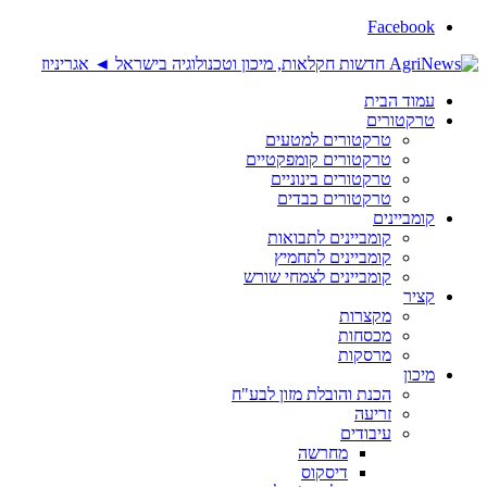
Facebook
עמוד הבית
טרקטורים
טרקטורים למטעים
טרקטורים קומפקטיים
טרקטורים בינוניים
טרקטורים כבדים
קומביינים
קומביינים לתבואות
קומביינים לתחמיץ
קומביינים לצמחי שורש
קציר
מקצרות
מכסחות
מרסקות
מיכון
הכנת והובלת מזון לבע"ח
זריעה
עיבודים
מחרשה
דיסקוס