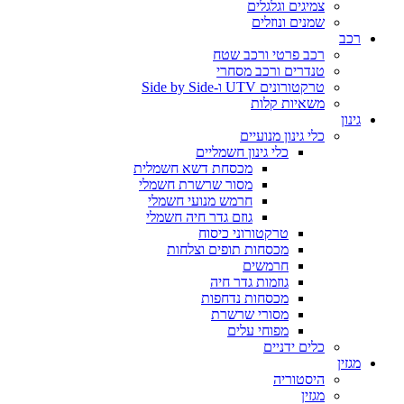
צמיגים וגלגלים
שמנים ונוזלים
רכב
רכב פרטי ורכב שטח
טנדרים ורכב מסחרי
טרקטורונים UTV ו-Side by Side
משאיות קלות
גינון
כלי גינון מנועיים
כלי גינון חשמליים
מכסחת דשא חשמלית
מסור שרשרת חשמלי
חרמש מנועי חשמלי
גוזם גדר חיה חשמלי
טרקטורוני כיסוח
מכסחות תופים וצלחות
חרמשים
גוזמות גדר חיה
מכסחות נדחפות
מסורי שרשרת
מפוחי עלים
כלים ידניים
מגזין
היסטוריה
מגזין