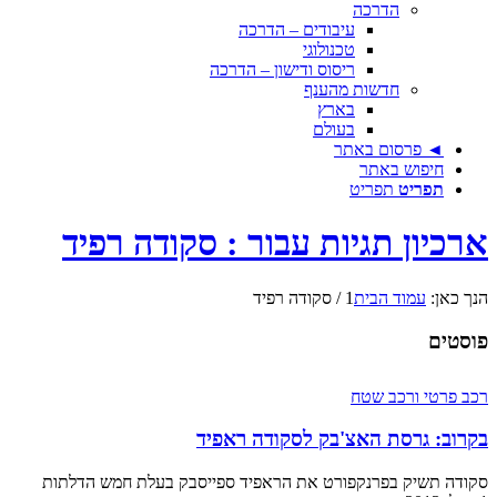
הדרכה
עיבודים – הדרכה
טכנולוגי
ריסוס ודישון – הדרכה
חדשות מהענף
בארץ
בעולם
◄ פרסום באתר
חיפוש באתר
תפריט
תפריט
ארכיון תגיות עבור : סקודה רפיד
הנך כאן:
עמוד הבית
1
/
סקודה רפיד
פוסטים
רכב פרטי ורכב שטח
בקרוב: גרסת האצ'בק לסקודה ראפיד
סקודה תשיק בפרנקפורט את הראפיד ספייסבק בעלת חמש הדלתות