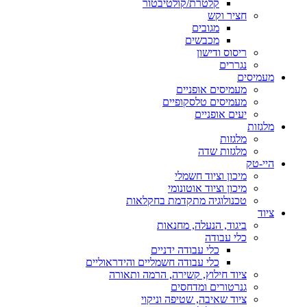
קלטרת/קולטיבטור
חציר וקש
מגובים
מכבשים
ריסוס ודישון
נגררים
מעמיסים
מעמיסים אופניים
מעמיסים טלסקופיים
יעים אופניים
מלגזות
מלגזות
מלגזות שדה
היי-טק
מיכון וציוד חשמלי
מיכון וציוד אוטונומי
טכנולוגיה מתקדמת בחקלאות
ציוד
ביגוד, הנעלה, מחנאות
כלי עבודה
כלי עבודה ידניים
כלי עבודה חשמליים והידראוליים
ציוד חילוץ, קשירה, הרמה ותאורה
גנרטורים ומדחסים
ציוד שאיבה, שטיפה וניקוי