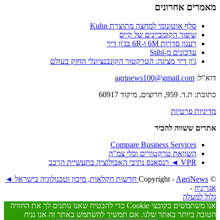
מאמרים אחרונים
סלף אוטונומי למחצה מתוצרת Kuhn
שיפור הקומביינים של קייס
רענון סדרות 6M ו-6R בג'ון דיר
עדכונים מ-Stihl
ג'ון דיר מציגה: הטרקטור הקונבנציונלי החזק בעולם
דוא"ל:
agrinews100@gmail.com
כתובת: ת.ד. 959, חרוצים, מיקוד 60917
מדיניות פרטיות
אתרים ששווה להכיר
Compare Business Services
השוואת טרקטורים וכלי צמ"ה
VPR ◄ רנסאנס נתיבי האבולוציה בתעשיית הרכב
© ‫Copyright -
AgriNews חדשות חקלאות, מיכון וטכנולוגיה בישראל ◄
אגריניוז
-
גלול למעלה
אנו משתמשים בקובצי Cookie כדי להבטיח שאנו נותנים לך את החוויה
הטובה ביותר באתר שלנו. אם תמשיך להשתמש באתר זה אנו נניח