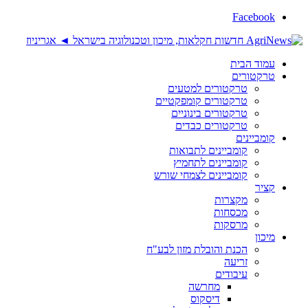
Facebook
עמוד הבית
טרקטורים
טרקטורים למטעים
טרקטורים קומפקטיים
טרקטורים בינוניים
טרקטורים כבדים
קומביינים
קומביינים לתבואות
קומביינים לתחמיץ
קומביינים לצמחי שורש
קציר
מקצרות
מכסחות
מרסקות
מיכון
הכנת והובלת מזון לבע"ח
זריעה
עיבודים
מחרשה
דיסקוס