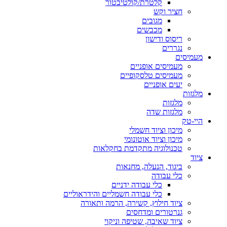
קלטרת/קולטיבטור
חציר וקש
מגובים
מכבשים
ריסוס ודישון
נגררים
מעמיסים
מעמיסים אופניים
מעמיסים טלסקופיים
יעים אופניים
מלגזות
מלגזות
מלגזות שדה
היי-טק
מיכון וציוד חשמלי
מיכון וציוד אוטונומי
טכנולוגיה מתקדמת בחקלאות
ציוד
ביגוד, הנעלה, מחנאות
כלי עבודה
כלי עבודה ידניים
כלי עבודה חשמליים והידראוליים
ציוד חילוץ, קשירה, הרמה ותאורה
גנרטורים ומדחסים
ציוד שאיבה, שטיפה וניקוי