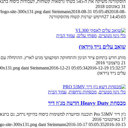
הוסקוורנה משיקה את ה-545 בשתי גרסאות קשוחות, לעבודות כיסוח בתנאי קיצון בתחומי היערנות, החקלאות, התחזוקה ועוד
31 באוגוסט 2018
/logo-site-300x131.png
dani Steinmann
2018-08-31 05:05:49
2018-08-
27 14:45:03
חרמש יערנות קשוח מהוסקוורנה
כלי גינון מנועיים
,
מפוחי עלים
,
עמוד הבית
שואב עלים נייד (וידאו)
מותג חדש בתחום ציוד הגינון והתחזוקה המקצועי מגיע לארץ. ההתחלה עם
21 בדצמבר 2016
300x131.png
dani Steinmann
2016-12-21 05:05:34
2016-12-19 15:32:57
עלים נייד (וידאו)
כלי גינון מנועיים
,
מכסחות נדחפות
,
עמוד הבית
מכסחת Heavy Duty חדשה מג'ון דיר
ג'ון דיר Pro 53MV תוכננה ומיועדת למשימות כיסוח בהיקף נרחב, גם בתנאי קיצון של צפיפות וגובה העשבייה
17 באוקטובר 2016
ogo-site-300x131.png
dani Steinmann
2016-10-17 05:05:35
2016-10-15