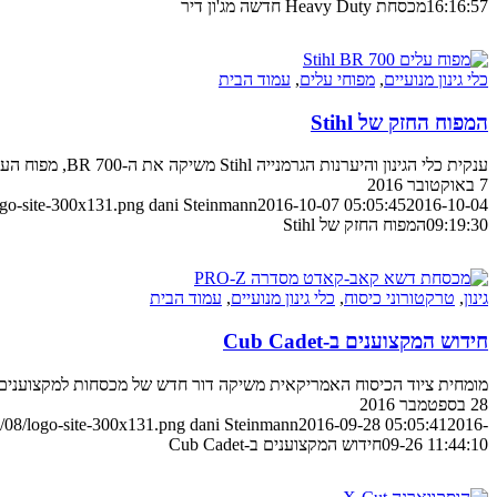
16:16:57
מכסחת Heavy Duty חדשה מג'ון דיר
כלי גינון מנועיים
,
מפוחי עלים
,
עמוד הבית
המפוח החזק של Stihl
ענקית כלי הגינון והיערנות הגרמנייה Stihl משיקה את ה-BR 700, מפוח העלים החזק מתוצרתה
7 באוקטובר 2016
ogo-site-300x131.png
dani Steinmann
2016-10-07 05:05:45
2016-10-04
09:19:30
המפוח החזק של Stihl
גינון
,
טרקטורוני כיסוח
,
כלי גינון מנועיים
,
עמוד הבית
חידוש המקצוענים ב-Cub Cadet
מומחית ציוד הכיסוח האמריקאית משיקה דור חדש של מכסחות למקצוענים
28 בספטמבר 2016
/08/logo-site-300x131.png
dani Steinmann
2016-09-28 05:05:41
2016-
09-26 11:44:10
חידוש המקצוענים ב-Cub Cadet