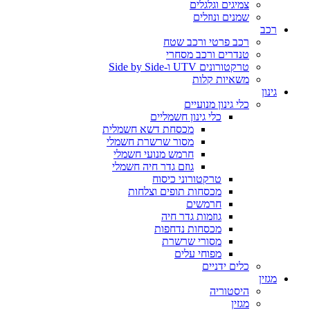
צמיגים וגלגלים
שמנים ונוזלים
רכב
רכב פרטי ורכב שטח
טנדרים ורכב מסחרי
טרקטורונים UTV ו-Side by Side
משאיות קלות
גינון
כלי גינון מנועיים
כלי גינון חשמליים
מכסחת דשא חשמלית
מסור שרשרת חשמלי
חרמש מנועי חשמלי
גוזם גדר חיה חשמלי
טרקטורוני כיסוח
מכסחות תופים וצלחות
חרמשים
גוזמות גדר חיה
מכסחות נדחפות
מסורי שרשרת
מפוחי עלים
כלים ידניים
מגזין
היסטוריה
מגזין