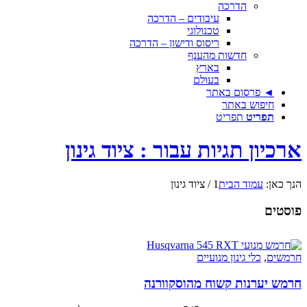
הדרכה
עיבודים – הדרכה
טכנולוגי
ריסוס ודישון – הדרכה
חדשות מהענף
בארץ
בעולם
◄ פרסום באתר
חיפוש באתר
תפריט
תפריט
ארכיון תגיות עבור : ציוד גינון
הנך כאן:
עמוד הבית
1
/
ציוד גינון
פוסטים
חרמשים
,
כלי גינון מנועיים
חרמש יערנות קשוח מהוסקוורנה