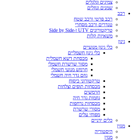
צמיגים וגלגלים
שמנים ונוזלים
רכב
רכב פרטי ורכב שטח
טנדרים ורכב מסחרי
טרקטורונים UTV ו-Side by Side
משאיות קלות
גינון
כלי גינון מנועיים
כלי גינון חשמליים
מכסחת דשא חשמלית
מסור שרשרת חשמלי
חרמש מנועי חשמלי
גוזם גדר חיה חשמלי
טרקטורוני כיסוח
מכסחות תופים וצלחות
חרמשים
גוזמות גדר חיה
מכסחות נדחפות
מסורי שרשרת
מפוחי עלים
כלים ידניים
מגזין
היסטוריה
מגזין