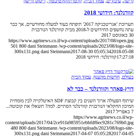
זריעה
,
עיבודים
,
עמוד הבית
,
קלטרת/קולטיבטור
,
ריסוס ודישון
קוורנלנד: חידושי 2018
תערוכת 'אגריטכניקה 2017' תיפתח בעוד למעלה מחודשיים, אך כבר
עתה נחשפים החידושים ל-2018 מבית קוורנלנד הנורבגית
30 באוגוסט 2017
https://www.agrinews.co.il/wp-content/uploads/2017/08/open.jpg
501
800
dani Steinmann
/wp-content/uploads/2023/08/logo-site-
300x131.png
dani Steinmann
2017-08-30 05:05:34
2018-05-08
17:27:18
קוורנלנד: חידושי 2018
בעולם
,
חדשות מהענף
,
עמוד הבית
דויץ-פאהר וקוורנלנד – כבר לא
שיתוף הפעולה ארוך השנים בין קבוצת SDF האיטלקייה לבין מומחית
המיכון החקלאי הנורבגית קוורנלנד הסתיים. למה? תשאלו את קובוטה...
7 באפריל 2017
https://www.agrinews.co.il/wp-
content/uploads/2017/04/2ce91fa985951ebbfdf6ec9281c769b0.jpg
480
800
dani Steinmann
/wp-content/uploads/2023/08/logo-site-
300x131.png
dani Steinmann
2017-04-07 05:05:28
2017-04-05