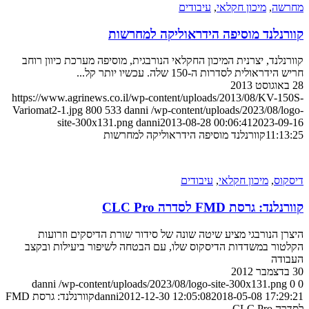
מחרשה
,
מיכון חקלאי
,
עיבודים
קוורנלנד מוסיפה הידראוליקה למחרשות
קוורנלנד, יצרנית המיכון החקלאי הנורבגית, מוסיפה מערכת כיוון רוחב
חריש הידראולית לסדרות ה-150 שלה. עכשיו יותר קל...
28 באוגוסט 2013
https://www.agrinews.co.il/wp-content/uploads/2013/08/KV-150S-
Variomat2-1.jpg
800
533
danni
/wp-content/uploads/2023/08/logo-
site-300x131.png
danni
2013-08-28 00:06:41
2023-09-16
11:13:25
קוורנלנד מוסיפה הידראוליקה למחרשות
דיסקוס
,
מיכון חקלאי
,
עיבודים
קוורנלנד: גרסת FMD לסדרה CLC Pro
היצרן הנורבגי מציע שיטה שונה של סידור שורת הדיסקים וזרועות
הקלטור במשדדות הדיסקוס שלו, עם הבטחה לשיפור ביעילות ובקצב
העבודה
30 בדצמבר 2012
danni
/wp-content/uploads/2023/08/logo-site-300x131.png
0
0
2018-05-08 17:29:21
2012-12-30 12:05:08
danni
קוורנלנד: גרסת FMD
לסדרה CLC Pro