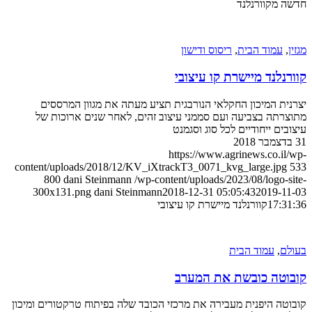
חדשה מקוורנלנד
מגזין
,
עמוד הבית
,
ריסוס ודישון
קוורנלנד מיישרת קו עיצובי
יצרנית המיכון החקלאי הנורבגית תציע מעתה את מגוון המרססים
מתוצרתה בצביעה ועם סממני עיצוב זהים, לאחר שנים ארוכות של
עיצובים ייחודיים לכל סוג וסגמנט
31 בדצמבר 2018
https://www.agrinews.co.il/wp-
content/uploads/2018/12/KV_iXtrackT3_0071_kvg_large.jpg
533
800
dani Steinmann
/wp-content/uploads/2023/08/logo-site-
300x131.png
dani Steinmann
2018-12-31 05:05:43
2019-11-03
17:31:36
קוורנלנד מיישרת קו עיצובי
בעולם
,
עמוד הבית
קובוטה כובשת את המערב
קובוטה היפנית מעבירה את מרכזי הכובד שלה בפיתוח טרקטורים ומיכון