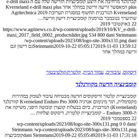
קברנלנד מרחיבה את היצע קומבינציות הזריעה שלה עם ה-e-drill maxi
plus המאפשר זריעה ודישון במהלך אחד Kverneland e-drill maxi plus
Kverneland הנורבגית תחשוף במסגרת תערוכת Agritechnica 2019
שתיערך בנובמבר בגרמניה קומבינציית דישון וזריעה…
22 באוקטובר 2019
https://www.agrinews.co.il/wp-content/uploads/2019/10/KV_e-drill-
maxi_2017_field_0002_productslider.jpg
534
800
dani Steinmann
/wp-content/uploads/2023/08/logo-site-300x131.png
dani
2019-11-03 13:59:12
2019-10-22 05:05:17
Steinmann
גם דישון וגם
זריעה במהלך אחד
דיסקוס
,
עיבודים
,
עמוד הבית
,
קלטרת/קולטיבטור
קומבינציה חדשה מקוורנלנד
קומבינציית קלטור ודיסקוסים חדשה מבטיחה עיבוד לעומק במהירות
מקסימלית, תוך מינימום אנרגיה Kverneland Enduro Pro 3000 קוורנלנד
(Kverneland) הנורבגית, כיום בבעלות קונצרן קובוטה היפני, משיקה את
ה-Enduro 3000 – קומבינציית קלטרת, דיסקוס וצלחות …
22 בספטמבר 2019
0
0
dani
/wp-content/uploads/2023/08/logo-site-300x131.png
Steinmann
/wp-content/uploads/2023/08/logo-site-300x131.png
2019-11-03 17:31:18
2019-09-22 05:05:49
dani Steinmann
קומבינציה