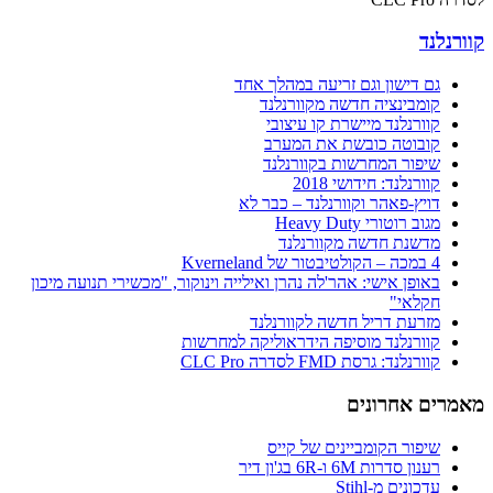
קוורנלנד
גם דישון וגם זריעה במהלך אחד
קומבינציה חדשה מקוורנלנד
קוורנלנד מיישרת קו עיצובי
קובוטה כובשת את המערב
שיפור המחרשות בקוורנלנד
קוורנלנד: חידושי 2018
דויץ-פאהר וקוורנלנד – כבר לא
מגוב רוטורי Heavy Duty
מדשנת חדשה מקוורנלנד
4 במכה – הקולטיבטור של Kverneland
באופן אישי: אהר'לה נהרן ואילייה וינוקור, "מכשירי תנועה מיכון
חקלאי"
מזרעת דריל חדשה לקוורנלנד
קוורנלנד מוסיפה הידראוליקה למחרשות
קוורנלנד: גרסת FMD לסדרה CLC Pro
מאמרים אחרונים
שיפור הקומביינים של קייס
רענון סדרות 6M ו-6R בג'ון דיר
עדכונים מ-Stihl