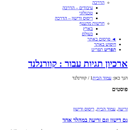
הדרכה
עיבודים – הדרכה
טכנולוגי
ריסוס ודישון – הדרכה
חדשות מהענף
בארץ
בעולם
◄ פרסום באתר
חיפוש באתר
תפריט
תפריט
ארכיון תגיות עבור : קוורנלנד
הנך כאן:
עמוד הבית
1
/
קוורנלנד
פוסטים
זריעה
,
עמוד הבית
,
ריסוס ודישון
גם דישון וגם זריעה במהלך אחד