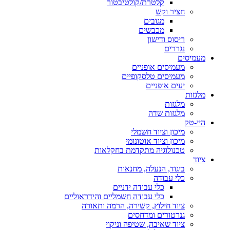
קלטרת/קולטיבטור
חציר וקש
מגובים
מכבשים
ריסוס ודישון
נגררים
מעמיסים
מעמיסים אופניים
מעמיסים טלסקופיים
יעים אופניים
מלגזות
מלגזות
מלגזות שדה
היי-טק
מיכון וציוד חשמלי
מיכון וציוד אוטונומי
טכנולוגיה מתקדמת בחקלאות
ציוד
ביגוד, הנעלה, מחנאות
כלי עבודה
כלי עבודה ידניים
כלי עבודה חשמליים והידראוליים
ציוד חילוץ, קשירה, הרמה ותאורה
גנרטורים ומדחסים
ציוד שאיבה, שטיפה וניקוי