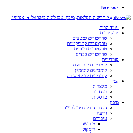
Facebook
עמוד הבית
טרקטורים
טרקטורים למטעים
טרקטורים קומפקטיים
טרקטורים בינוניים
טרקטורים כבדים
קומביינים
קומביינים לתבואות
קומביינים לתחמיץ
קומביינים לצמחי שורש
קציר
מקצרות
מכסחות
מרסקות
מיכון
הכנת והובלת מזון לבע"ח
זריעה
עיבודים
מחרשה
דיסקוס