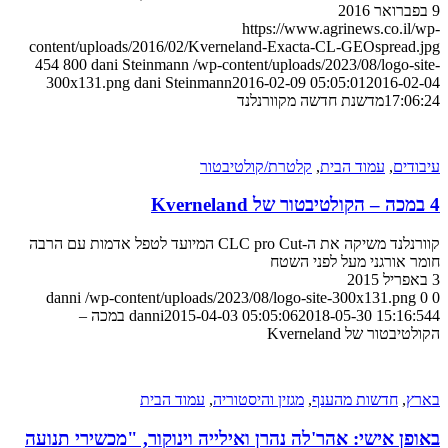
9 בפברואר 2016
https://www.agrinews.co.il/wp-
content/uploads/2016/02/Kverneland-Exacta-CL-GEOspread.jpg
454
800
dani Steinmann
/wp-content/uploads/2023/08/logo-site-
300x131.png
dani Steinmann
2016-02-09 05:05:01
2016-02-04
17:06:24
מדשנת חדשה מקוורנלנד
עיבודים
,
עמוד הבית
,
קלטרת/קולטיבטור
4 במכה – הקולטיבטור של Kverneland
קוורנלנד משיקה את ה-CLC pro Cut המיועד לטפל אדמות עם הרבה
חומר אורגני מעל לפני השטח
3 באפריל 2015
danni
/wp-content/uploads/2023/08/logo-site-300x131.png
0
0
2018-05-30 15:16:54
2015-04-03 05:05:06
danni
4 במכה –
הקולטיבטור של Kverneland
בארץ
,
חדשות מהענף
,
מגזין והיסטוריה
,
עמוד הבית
באופן אישי: אהר'לה נהרן ואילייה וינוקור, "מכשירי תנועה