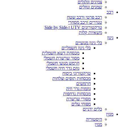
צמיגים וגלגלים
שמנים ונוזלים
רכב
רכב פרטי ורכב שטח
טנדרים ורכב מסחרי
טרקטורונים UTV ו-Side by Side
משאיות קלות
גינון
כלי גינון מנועיים
כלי גינון חשמליים
מכסחת דשא חשמלית
מסור שרשרת חשמלי
חרמש מנועי חשמלי
גוזם גדר חיה חשמלי
טרקטורוני כיסוח
מכסחות תופים וצלחות
חרמשים
גוזמות גדר חיה
מכסחות נדחפות
מסורי שרשרת
מפוחי עלים
כלים ידניים
מגזין
היסטוריה
מגזין