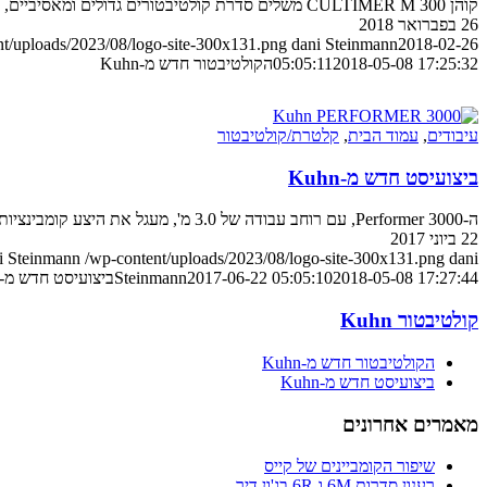
קוהן CULTIMER M 300 משלים סדרת קולטיבטורים גדולים ומאסיביים, עם התאמתו לטרקטורים חלשים יותר
26 בפברואר 2018
nt/uploads/2023/08/logo-site-300x131.png
dani Steinmann
2018-02-26
2018-05-08 17:25:32
05:05:11
הקולטיבטור חדש מ-Kuhn
עיבודים
,
עמוד הבית
,
קלטרת/קולטיבטור
ביצועיסט חדש מ-Kuhn
ה-Performer 3000, עם רוחב עבודה של 3.0 מ', מעגל את היצע קומבינציות הקולטיבטור-דיסקוס של היצרנית כלפי מטה
22 ביוני 2017
i Steinmann
/wp-content/uploads/2023/08/logo-site-300x131.png
dani
2018-05-08 17:27:44
2017-06-22 05:05:10
Steinmann
ביצועיסט חדש מ-Kuhn
קולטיבטור Kuhn
הקולטיבטור חדש מ-Kuhn
ביצועיסט חדש מ-Kuhn
מאמרים אחרונים
שיפור הקומביינים של קייס
רענון סדרות 6M ו-6R בג'ון דיר