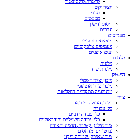
קלטרת/קולטיבטור
חציר וקש
מגובים
מכבשים
ריסוס ודישון
נגררים
מעמיסים
מעמיסים אופניים
מעמיסים טלסקופיים
יעים אופניים
מלגזות
מלגזות
מלגזות שדה
היי-טק
מיכון וציוד חשמלי
מיכון וציוד אוטונומי
טכנולוגיה מתקדמת בחקלאות
ציוד
ביגוד, הנעלה, מחנאות
כלי עבודה
כלי עבודה ידניים
כלי עבודה חשמליים והידראוליים
ציוד חילוץ, קשירה, הרמה ותאורה
גנרטורים ומדחסים
ציוד שאיבה, שטיפה וניקוי