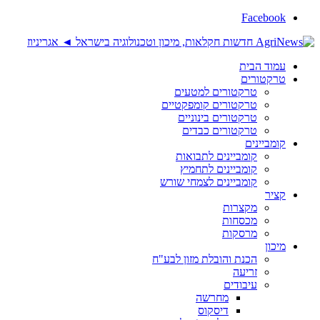
Facebook
עמוד הבית
טרקטורים
טרקטורים למטעים
טרקטורים קומפקטיים
טרקטורים בינוניים
טרקטורים כבדים
קומביינים
קומביינים לתבואות
קומביינים לתחמיץ
קומביינים לצמחי שורש
קציר
מקצרות
מכסחות
מרסקות
מיכון
הכנת והובלת מזון לבע"ח
זריעה
עיבודים
מחרשה
דיסקוס