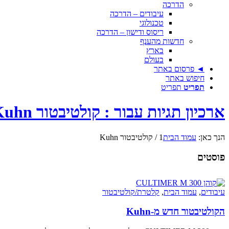
הדרכה
עיבודים – הדרכה
טכנולוגי
ריסוס ודישון – הדרכה
חדשות מהענף
בארץ
בעולם
◄ פרסום באתר
חיפוש באתר
תפריט
תפריט
ארכיון תגיות עבור : קולטיבטור Kuhn
הנך כאן:
עמוד הבית
1
/
קולטיבטור Kuhn
פוסטים
עיבודים
,
עמוד הבית
,
קלטרת/קולטיבטור
הקולטיבטור חדש מ-Kuhn