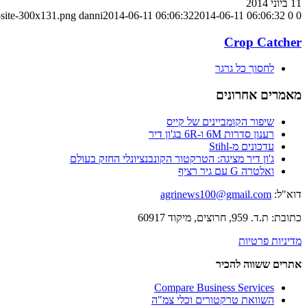
11 ביוני 2014
-site-300x131.png
danni
2014-06-11 06:06:32
2014-06-11 06:06:32
0
0
Crop Catcher
לחסוך כל גרגר
מאמרים אחרונים
שיפור הקומביינים של קייס
רענון סדרות 6M ו-6R בג'ון דיר
עדכונים מ-Stihl
ג'ון דיר מציגה: הטרקטור הקונבנציונלי החזק בעולם
ואלטרה G עם גיר רציף
דוא"ל:
agrinews100@gmail.com
כתובת: ת.ד. 959, חרוצים, מיקוד 60917
מדיניות פרטיות
אתרים ששווה להכיר
Compare Business Services
השוואת טרקטורים וכלי צמ"ה