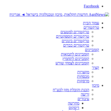
Facebook
עמוד הבית
טרקטורים
טרקטורים למטעים
טרקטורים קומפקטיים
טרקטורים בינוניים
טרקטורים כבדים
קומביינים
קומביינים לתבואות
קומביינים לתחמיץ
קומביינים לצמחי שורש
קציר
מקצרות
מכסחות
מרסקות
מיכון
הכנת והובלת מזון לבע"ח
זריעה
עיבודים
מחרשה
דיסקוס