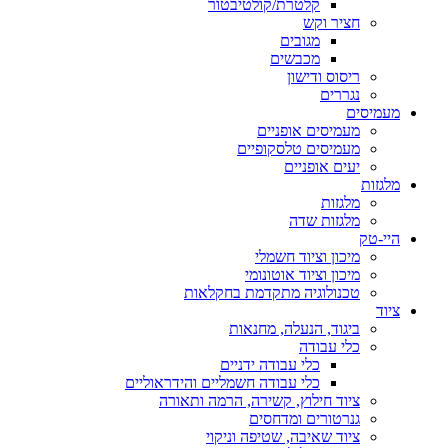
קלטרת/קולטיבטור
חציר וקש
מגובים
מכבשים
ריסוס ודישון
נגררים
מעמיסים
מעמיסים אופניים
מעמיסים טלסקופיים
יעים אופניים
מלגזות
מלגזות
מלגזות שדה
היי-טק
מיכון וציוד חשמלי
מיכון וציוד אוטונומי
טכנולוגיה מתקדמת בחקלאות
ציוד
ביגוד, הנעלה, מחנאות
כלי עבודה
כלי עבודה ידניים
כלי עבודה חשמליים והידראוליים
ציוד חילוץ, קשירה, הרמה ותאורה
גנרטורים ומדחסים
ציוד שאיבה, שטיפה וניקוי