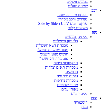
צמיגים וגלגלים
שמנים ונוזלים
רכב
רכב פרטי ורכב שטח
טנדרים ורכב מסחרי
טרקטורונים UTV ו-Side by Side
משאיות קלות
גינון
כלי גינון מנועיים
כלי גינון חשמליים
מכסחת דשא חשמלית
מסור שרשרת חשמלי
חרמש מנועי חשמלי
גוזם גדר חיה חשמלי
טרקטורוני כיסוח
מכסחות תופים וצלחות
חרמשים
גוזמות גדר חיה
מכסחות נדחפות
מסורי שרשרת
מפוחי עלים
כלים ידניים
מגזין
היסטוריה
מגזין