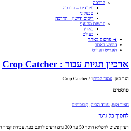
הדרכה
עיבודים – הדרכה
טכנולוגי
ריסוס ודישון – הדרכה
חדשות מהענף
בארץ
בעולם
◄ פרסום באתר
חיפוש באתר
תפריט
תפריט
ארכיון תגיות עבור : Crop Catcher
הנך כאן:
עמוד הבית
1
/
Crop Catcher
פוסטים
חציר וקש
,
עמוד הבית
,
קומביינים
לחסוך כל גרגר
רעיון פשוט להפליא חוסך 50 עד 300 גרם זרעים לדונם בעת עבודת קציר התבואה