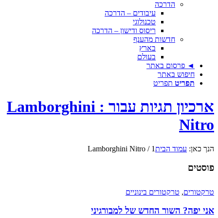
הדרכה
עיבודים – הדרכה
טכנולוגי
ריסוס ודישון – הדרכה
חדשות מהענף
בארץ
בעולם
◄ פרסום באתר
חיפוש באתר
תפריט
תפריט
ארכיון תגיות עבור : Lamborghini
Nitro
הנך כאן:
עמוד הבית
1
/
Lamborghini Nitro
פוסטים
טרקטורים
,
טרקטורים בינוניים
אני יפה? השור החדש של למבורגיני