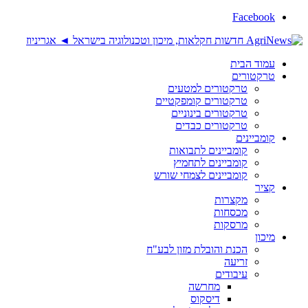
Facebook
עמוד הבית
טרקטורים
טרקטורים למטעים
טרקטורים קומפקטיים
טרקטורים בינוניים
טרקטורים כבדים
קומביינים
קומביינים לתבואות
קומביינים לתחמיץ
קומביינים לצמחי שורש
קציר
מקצרות
מכסחות
מרסקות
מיכון
הכנת והובלת מזון לבע"ח
זריעה
עיבודים
מחרשה
דיסקוס