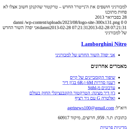
למבורגיני חושפים את ה'נייטרו' החדש – טרקטור שהקנקן חשוב אצלו לא
פחות מתוכנו
28 בפברואר 2013
danni
/wp-content/uploads/2023/08/logo-site-300x131.png
0
0
2013-02-28 07:21:31
2013-02-28 07:21:31
danni
אני יפה? השור החדש
של למבורגיני
Lamborghini Nitro
אני יפה? השור החדש של למבורגיני
מאמרים אחרונים
שיפור הקומביינים של קייס
רענון סדרות 6M ו-6R בג'ון דיר
עדכונים מ-Stihl
ג'ון דיר מציגה: הטרקטור הקונבנציונלי החזק בעולם
ואלטרה G עם גיר רציף
דוא"ל:
agrinews100@gmail.com
כתובת: ת.ד. 959, חרוצים, מיקוד 60917
מדיניות פרטיות