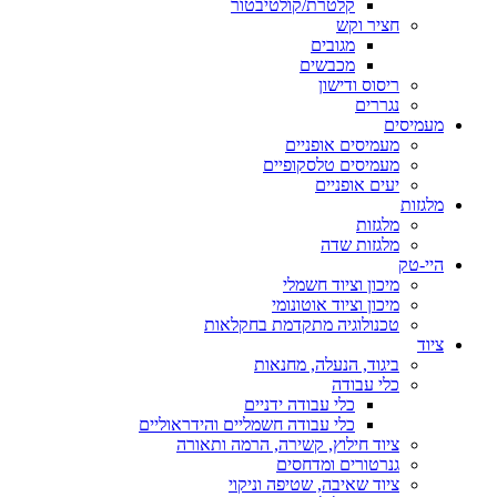
קלטרת/קולטיבטור
חציר וקש
מגובים
מכבשים
ריסוס ודישון
נגררים
מעמיסים
מעמיסים אופניים
מעמיסים טלסקופיים
יעים אופניים
מלגזות
מלגזות
מלגזות שדה
היי-טק
מיכון וציוד חשמלי
מיכון וציוד אוטונומי
טכנולוגיה מתקדמת בחקלאות
ציוד
ביגוד, הנעלה, מחנאות
כלי עבודה
כלי עבודה ידניים
כלי עבודה חשמליים והידראוליים
ציוד חילוץ, קשירה, הרמה ותאורה
גנרטורים ומדחסים
ציוד שאיבה, שטיפה וניקוי