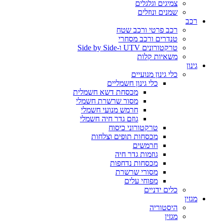
צמיגים וגלגלים
שמנים ונוזלים
רכב
רכב פרטי ורכב שטח
טנדרים ורכב מסחרי
טרקטורונים UTV ו-Side by Side
משאיות קלות
גינון
כלי גינון מנועיים
כלי גינון חשמליים
מכסחת דשא חשמלית
מסור שרשרת חשמלי
חרמש מנועי חשמלי
גוזם גדר חיה חשמלי
טרקטורוני כיסוח
מכסחות תופים וצלחות
חרמשים
גוזמות גדר חיה
מכסחות נדחפות
מסורי שרשרת
מפוחי עלים
כלים ידניים
מגזין
היסטוריה
מגזין