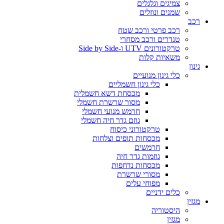
צמיגים וגלגלים
שמנים ונוזלים
רכב
רכב פרטי ורכב שטח
טנדרים ורכב מסחרי
טרקטורונים UTV ו-Side by Side
משאיות קלות
גינון
כלי גינון מנועיים
כלי גינון חשמליים
מכסחת דשא חשמלית
מסור שרשרת חשמלי
חרמש מנועי חשמלי
גוזם גדר חיה חשמלי
טרקטורוני כיסוח
מכסחות תופים וצלחות
חרמשים
גוזמות גדר חיה
מכסחות נדחפות
מסורי שרשרת
מפוחי עלים
כלים ידניים
מגזין
היסטוריה
מגזין