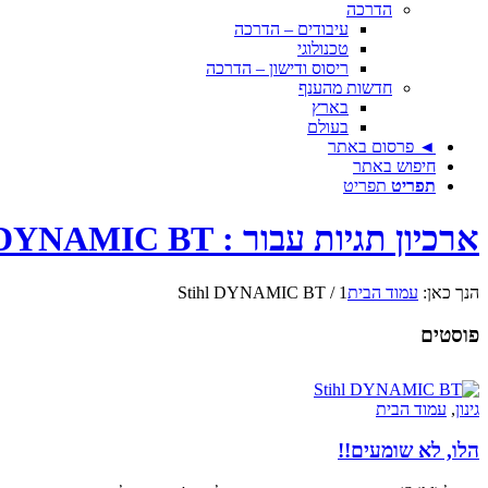
הדרכה
עיבודים – הדרכה
טכנולוגי
ריסוס ודישון – הדרכה
חדשות מהענף
בארץ
בעולם
◄ פרסום באתר
חיפוש באתר
תפריט
תפריט
ארכיון תגיות עבור : Stihl DYNAMIC BT
הנך כאן:
עמוד הבית
1
/
Stihl DYNAMIC BT
פוסטים
גינון
,
עמוד הבית
הלו, לא שומעים!!