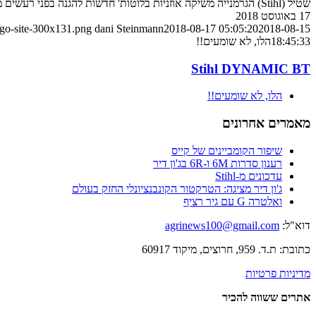
שטיל (Stihl) הגרמנייה משיקה אוזניות בלוטות' חדשות להגנה בפני רעשים מזיקים המאפשרות גם שמיעת מוסיקה תוך כדי
17 באוגוסט 2018
ogo-site-300x131.png
dani Steinmann
2018-08-17 05:05:20
2018-08-15
18:45:33
הלו, לא שומעים!!
Stihl DYNAMIC BT
הלו, לא שומעים!!
מאמרים אחרונים
שיפור הקומביינים של קייס
רענון סדרות 6M ו-6R בג'ון דיר
עדכונים מ-Stihl
ג'ון דיר מציגה: הטרקטור הקונבנציונלי החזק בעולם
ואלטרה G עם גיר רציף
דוא"ל:
agrinews100@gmail.com
כתובת: ת.ד. 959, חרוצים, מיקוד 60917
מדיניות פרטיות
אתרים ששווה להכיר