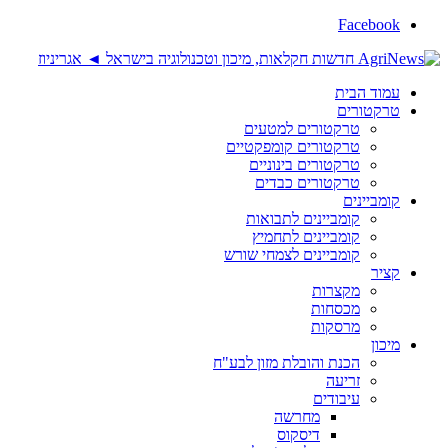
Facebook
עמוד הבית
טרקטורים
טרקטורים למטעים
טרקטורים קומפקטיים
טרקטורים בינוניים
טרקטורים כבדים
קומביינים
קומביינים לתבואות
קומביינים לתחמיץ
קומביינים לצמחי שורש
קציר
מקצרות
מכסחות
מרסקות
מיכון
הכנת והובלת מזון לבע"ח
זריעה
עיבודים
מחרשה
דיסקוס