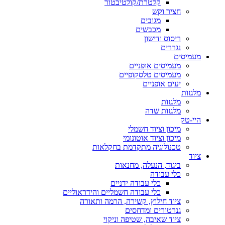
קלטרת/קולטיבטור
חציר וקש
מגובים
מכבשים
ריסוס ודישון
נגררים
מעמיסים
מעמיסים אופניים
מעמיסים טלסקופיים
יעים אופניים
מלגזות
מלגזות
מלגזות שדה
היי-טק
מיכון וציוד חשמלי
מיכון וציוד אוטונומי
טכנולוגיה מתקדמת בחקלאות
ציוד
ביגוד, הנעלה, מחנאות
כלי עבודה
כלי עבודה ידניים
כלי עבודה חשמליים והידראוליים
ציוד חילוץ, קשירה, הרמה ותאורה
גנרטורים ומדחסים
ציוד שאיבה, שטיפה וניקוי